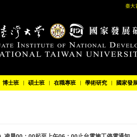
臺大
博士班
碩士班
在職專班
學術研究
國家發
）凌晨00：00起至上午06：00止台電施工停電通知