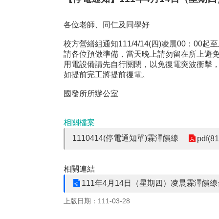
各位老師、同仁及同學好
校方營繕組通知111/4/14(四)凌晨00：00
請各位預做準備，當天晚上請勿留在所上避
用電設備請先自行關閉，以免復電突波衝擊
如提前完工將提前復電。
國發所所辦公室
相關檔案
1110414(停電通知單)霖澤饋線
pdf(8
相關連結
111年4月14日（星期四）凌晨霖澤饋
上版日期：111-03-28