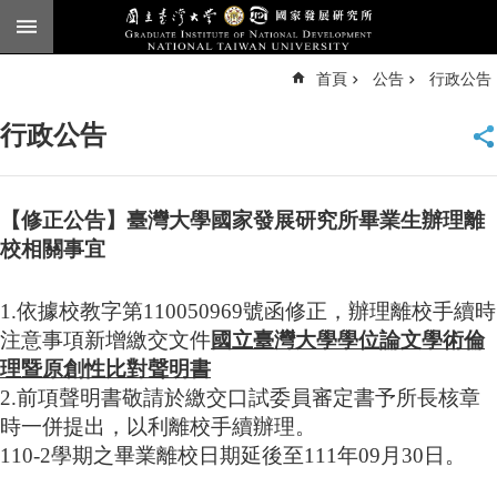
跳到主要內容區塊
進
首頁
公告
行政公告
階
搜
尋
行政公告
臺
大
首
頁
【修正公告】臺灣大學國家發展研究所畢業生辦理離
English
校相關事宜
公
1.依據校教字第
110050969
號函修正，辦理離校手續時
告
注意事項新增繳交文件
國立臺灣大學學位論文學術倫
本
理暨原創性比對聲明書
所
2.前項聲明書敬請於繳交口試委員審定書予所長核章
簡
介
時一併提出，以利離校手續辦理。
110-2學期之畢業離校日期延後至111年09月30日。
本
所