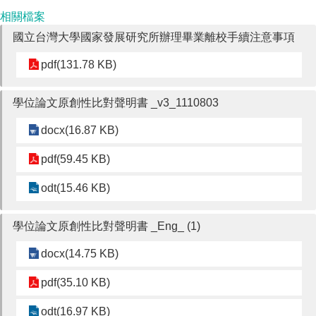
成
相關檔案
員
國立台灣大學國家發展研究所辦理畢業離校手續注意事項
博
pdf(131.78 KB)
士
班
學位論文原創性比對聲明書 _v3_1110803
碩
士
docx(16.87 KB)
班
pdf(59.45 KB)
在
職
odt(15.46 KB)
專
班
學位論文原創性比對聲明書 _Eng_ (1)
學
術
docx(14.75 KB)
研
究
pdf(35.10 KB)
國
odt(16.97 KB)