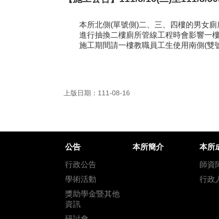
本所北側(單號側)二、三、四樓的男女廁所正
進行抽換二樓廁所管線工程時會影響一
施工期間請一樓教職員工生使用南側(雙
上版日期：111-08-16
公告
本所簡介
本所
行政公告
師資
學術活動
行政
獎助學金暨其他
資訊
研討會