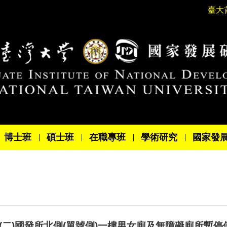
臺大
博士班
碩士班
在職專班
學術研究
國家發
/8/30(二)國發所北側(單號側)一樓男女廁及無障礙廁所暫