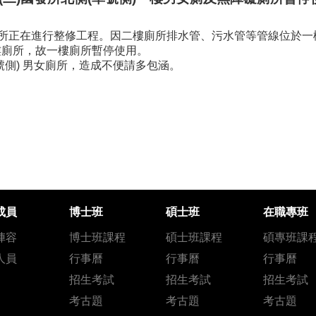
在進行整修工程。因二樓廁所排水管、污水管等管線位於一樓廁所天花板內
樓廁所，故一樓廁所暫停使用。
號側) 男女廁所，造成不便請多包涵。
成員
博士班
碩士班
在職專班
陣容
博士班課程
碩士班課程
碩專班課
人員
行事曆
行事曆
行事曆
招生考試
招生考試
招生考試
考古題
考古題
考古題