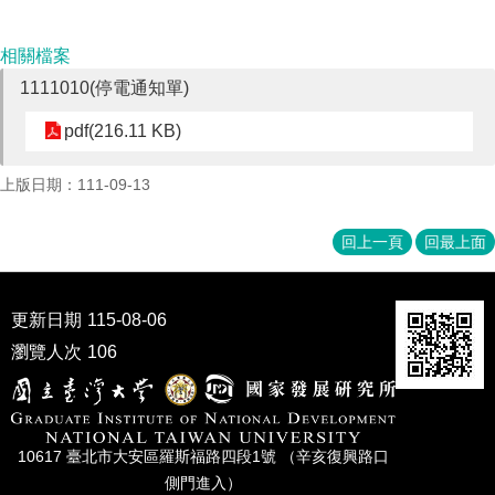
成
員
相關檔案
博
1111010(停電通知單)
士
班
pdf(216.11 KB)
碩
上版日期：111-09-13
士
班
回上一頁
回最上面
在
職
專
更新日期
115-08-06
班
瀏覽人次
106
學
術
研
究
10617 臺北市⼤安區羅斯福路四段1號 （辛亥復興路⼝
國
側⾨進入）