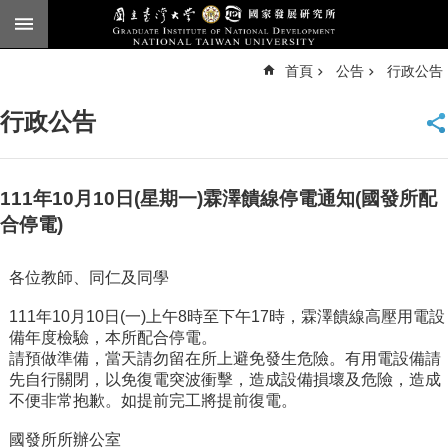
跳到主要內容區塊
進
首頁
公告
行政公告
階
搜
尋
行政公告
臺
大
首
頁
111年10月10日(星期一)霖澤饋線停電通知(國發所配
English
合停電)
公
各位教師、同仁及同學
告
111年10月10日(一)上午8時至下午17時，霖澤饋線高壓用電設
本
備年度檢驗，本所配合停電。
所
請預做準備，當天請勿留在所上避免發生危險。有用電設備請
簡
先自行關閉，以免復電突波衝擊，造成設備損壞及危險，造成
介
不便非常抱歉。如提前完工將提前復電。
本
國發所所辦公室
所