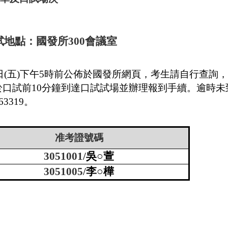
試地點：國發所
300
會議室
日
(
五
)
下午
5
時前公佈於國發所網頁，考生請自行查詢，
於口試前
10
分鐘到達口試試場並辦理報到手續。逾時未
63319
。
准考證號碼
3051001/
吳○萱
3051005/
李○樺