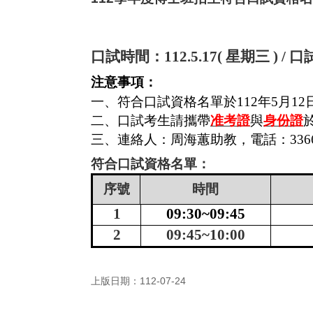
口試時間：
112.5.17(
星期三
) /
口
注意事項：
一、符合口試資格名單於
112
年
5
月
12
二、口試考生請攜帶
准考證
與
身份證
三、連絡人：周海蕙助教，電話：
336
符合口試資格名單：
序號
時間
1
09:30~09:45
2
09:45~10:00
上版日期：112-07-24