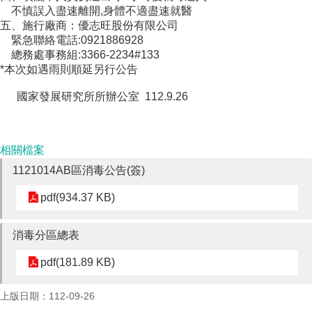
成
不慎誤入盡速離開,身體不適盡速就醫
員
五、施行廠商：優志旺股份有限公司
緊急聯絡電話:0921886928
博
總務處事務組:3366-2234#133
士
*本次如遇雨則順延另行公告
班
國家發展研究所所辦公室 112.9.26
碩
士
班
相關檔案
在
1121014AB區消毒公告(簽)
職
專
pdf(934.37 KB)
班
學
消毒分區總表
術
研
pdf(181.89 KB)
究
上版日期：112-09-26
國