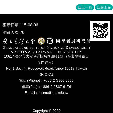
家
發
回上一頁
回最上面
展
研
究
更新日期
115-08-06
期
瀏覽人次
70
刊
口
試
專
10617 臺北市⼤安區羅斯福路四段1號 （辛亥復興路⼝
區
側⾨進入）
No. 1,Sec. 4, Roosevelt Road,Taipei,10617 Taiwan
所
學
(R.O.C.)
會
電話 (Phone)：+886-2-3366-3333
傳真(Fax)：+886-2-2367-6176
E-mail：ndintu@ntu.edu.tw
Copyright © 2020