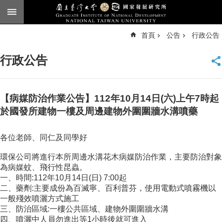
跳到主要內容區塊
進
首頁
公告
行政公告
階
搜
尋
行政公告
臺
大
首
頁
【病媒防治作業公告】112年10月14日(六)上午7時起
English
於國發所建物一樓及周邊建物外圍圍牆水溝噴藥
公
各位老師、同仁及同學好
告
環保公司將進行本所周邊水溝花木病媒防治作業，主要防治對象
本
為病媒蚊、飛行性昆蟲。
所
一、時間:112年10月14日(日) 7:00起
簡
二、藥劑:主要成份為百滅寧、百利普芬，使用電動式噴霧機以
介
一般殘效噴灑方式施工
本
三、防治區域:一樓公共區域、建物外圍圍牆水溝
所
四、噴灑中人員勿進出等1小時後就可進入