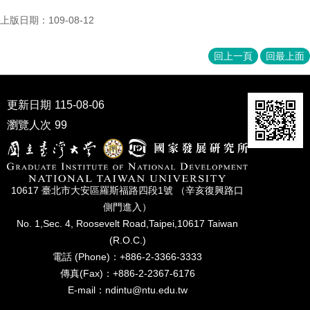
成
上版日期：109-08-12
員
博
回上一頁
回最上面
士
班
更新日期
115-08-06
碩
士
瀏覽人次
99
班
在
職
專
10617 臺北市⼤安區羅斯福路四段1號 （辛亥復興路⼝
班
側⾨進入）
No. 1,Sec. 4, Roosevelt Road,Taipei,10617 Taiwan
學
(R.O.C.)
術
電話 (Phone)：+886-2-3366-3333
研
傳真(Fax)：+886-2-2367-6176
究
E-mail：ndintu@ntu.edu.tw
國