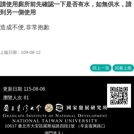
請使用廁所前先確認一下是否有水
，
如無供水
，
請
成
員
到另一側使用
博
造成不便,非常抱歉
士
班
碩
士
上版日期：109-08-12
班
回上一頁
回最上面
在
職
專
班
更新日期
115-08-06
瀏覽人次
81
學
術
研
究
10617 臺北市⼤安區羅斯福路四段1號 （辛亥復興路⼝
國
側⾨進入）