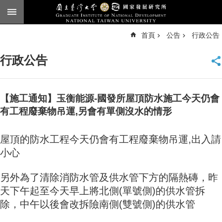
跳到主要內容區塊
進
首頁
公告
行政公告
階
搜
尋
行政公告
臺
大
首
頁
【施工通知】玉衡能源-國發所屋頂防水施工今天仍會
English
有工程廢棄物吊運,另會有單側沒水的情形
公
屋頂的防水工程今天仍會有工程廢棄物吊運,出入請
告
小心
本
所
另外為了清除消防水管及供水管下方的隔熱磚，昨
簡
介
天下午起至今天早上將北側(單號側)的供水管拆
除，中午以後會改拆險南側(雙號側)的供水管
本
所