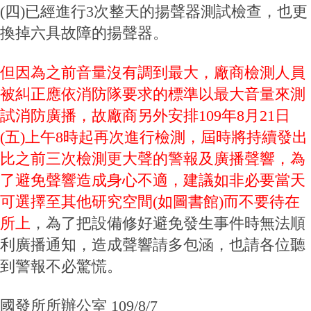
(四)已經進行3次整天的揚聲器測試檢查，也更
成
員
換掉六具故障的揚聲器。
博
士
但因為之前音量沒有調到最大，廠商檢測人員
班
被糾正應依消防隊要求的標準以最大音量來測
碩
試
消防廣播，
故
廠商另外安排
109
年
8
月
21
日
士
(
五
)
上午
8
時起
再次
進行檢測，屆時將持續發出
班
比之前三次檢測更大聲的
警報及廣播聲響，
為
在
職
了避免聲響造成身心不適，建議如非必要當天
專
可選擇至其他研究空間
(
如圖書館
)而不要待在
班
所上
，為了把設備修好避免發生事件時無法順
學
利廣播通知，造成聲響請多包涵，也請各位聽
術
研
到警報不必驚慌。
究
國
國發所所辦公室 109/8/7