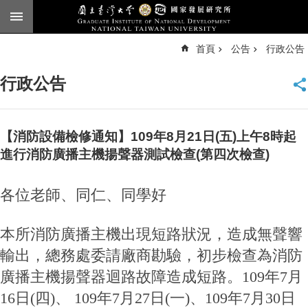
跳到主要內容區塊
進
首頁
公告
行政公告
階
搜
尋
行政公告
臺
大
首
頁
【消防設備檢修通知】109年8月21日(五)上午8時起
English
進行消防廣播主機揚聲器測試檢查(第四次檢查)
公
各位老師、同仁、同學好
告
本
本所消防廣播主機出現短路狀況，造成無聲響
所
簡
輸出，總務處委請廠商勘驗，初步檢查為消防
介
廣播主機揚聲器迴路故障造成短路。109年7月
本
16日(四)、 109年7月27日(一)、109年7月30日
所