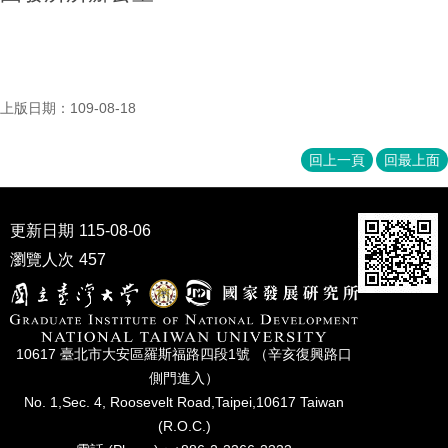
家
發
展
研
究
上版日期：109-08-18
期
刊
回上一頁
回最上面
口
試
專
更新日期
115-08-06
區
瀏覽人次
457
所
學
會
10617 臺北市⼤安區羅斯福路四段1號 （辛亥復興路⼝
側⾨進入）
No. 1,Sec. 4, Roosevelt Road,Taipei,10617 Taiwan
(R.O.C.)