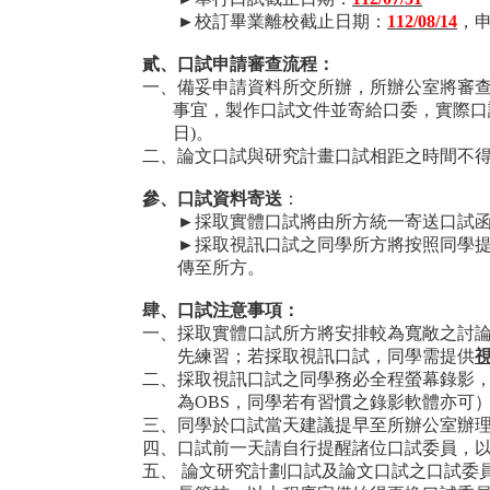
►
校訂畢業離校截止日期：
112/08/14
，
貳、口試申請審查流程：
一、備妥申請資料所交所辦，所辦公室將審
事宜，製作口試文件並寄給口委，實際口
日
)
。
二、論文口試與研究計畫口試相距之時間不
參、口試資料寄送
：
►
採取實體口試將由所方統一寄送口試
►
採取視訊口試之同學所方將按照同學
傳至所方。
肆、口試注意事項：
一、採取實體口試所方將安排較為寬敞之討
先練習；若採取視訊口試，同學需提供
二、採取視訊口試之同學務必全程螢幕錄影
為
OBS
，同學若有習慣之錄影軟體亦可
三、同學於口試當天建議提早至所辦公室辦
四、口試前一天請自行提醒諸位口試委員，
五、 論文研究計劃口試及論文口試之口試委