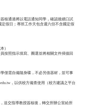
長簽核通過將以電話通知同學，確認後續口試
國定假日；專班工作天包含週六但不含國定假
試本）
委員按照指示填寫、圈選並將相關文件掃描回
同學僅需自備隨身碟，不必另借器材，並可事
.edu.tw
，以供校方備查使用（校方建議之平台
。
，送交指導教授簽核後，轉交所辦公室給所