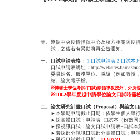
壹、
遵循中央疫情指揮中心及校方相關防疫
試，之後若有異動將再公告週知。
一、
口試申請表格
：
1.
口試申請表
2.
口試本
3
口試申請表網址：
http://websites.hamas
委員姓名、服務單位、職級（例如教授
結、論文電子檔。
※
博碩士學位考試(口試)除指導教授外，外所
※
110-2
學年度起申請學位論文口試時需
二、
論文研究計畫口試
（
Proposal
）
與論文口
►
本學期申請截止日期：依學生個人舉行口試
►
採實體口試：申請表
+
口試本（份數同
►
採視訊口試：論文口試申請表
+
口試本
►
若採部分視訊口試部分實體口試：申
►
舉行口試截止日期：
112/07/31