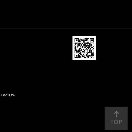
u.edu.tw