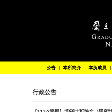
跳到主要內容區塊
公告
本所簡介
本所成員
行政公告
【111-2學期】博/碩士班論文（研