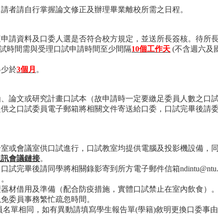
申請者請自行掌握論文修正及辦理畢業離校所需之日程。
查申請資料及口委人選是否符合校方規定，並送所長簽核。待所
試時間需與受理口試申請時間至少間隔
10
個工作天
(
不含週六及
得少於
3
個月
。
函、論文或研究計畫口試本（故申請時一定要繳足委員人數之口
提供之口試委員電子郵箱將相關文件寄送給口委，口試完畢後請
論室或會議室供口試進行，口試教室均提供電腦及投影機設備，
視訊會議鏈接
。
，口試完畢後請同學將相關錄影寄到所方電子郵件信箱
ndintu@ntu
）。
理器材借用及準備（配合防疫措施，實體口試禁止在室內飲食）
以免委員事務繁忙疏忽時間。
員名單相同，如有異動請填寫學生報告單
(
學籍
)
敘明更換口委事由