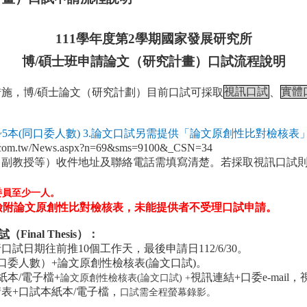
111
學年度第
2
學期國家發展研究所
博
/
碩士班申請論文（研究計畫）口試流程說明
措施，博
/
碩士論文（研究計劃）目前口試可採取
視訊口試
、
實體
~5本(同口委人數)
3.
論文口試另需提供「論文原創性比對檢核表
tar.com.tw/News.aspx?n=69&sms=9100&_CSN=34
，副教授等）收件地址及聯絡電話需填寫清楚。若採取視訊口試
委員至少一人。
檢附論文原創性比對檢核表，未能提供者不受理口試申請。
試
（
Final Thesis
）：
日期往前推10個工作天，最後申請日112/6/30。
口委人數）+論文原創性檢核表(論文口試)
。
紙本/電子檔+
視訊連結+口委e-mail
，
論文原創性檢核表(論文口試)
+
請表
+
口試本紙本/電子檔
，
口試需全程螢幕錄影。