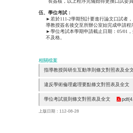
長簽核，以上程序完備始得更換口試委
伍、學位考試：
►
若於
111-2
學期預計要進行論文口試者，
導教授簽名後交至所辦公室始完成申請程
►
學位考試
本學期申請截止日期：
05/01
，
不及格。
相關檔案
指導教授與研生互動準則條文對照表及全
違反學術倫理處理要點條文對照表及全文
學位考試規則條文對照表及全文
pdf(4
上版日期：112-08-28