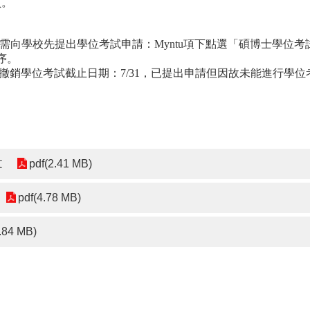
員。
需向學校先提出學位考試申請：
Myntu
項下點選「碩博士學位考
序。
撤銷學位考試截止日期：7/31，已提出申請但因故未能進行學
文
pdf(2.41 MB)
pdf(4.78 MB)
.84 MB)