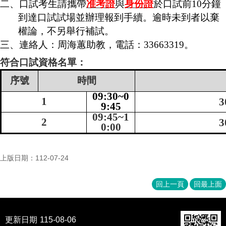
二、口試考生請攜帶
准考證
與
身份證
於口試前
10
分鐘
成
到達口試試場並辦理報到手續。逾時未到者以棄
員
權論，不另舉行補試。
博
三、連絡人：周海蕙助教，電話：
33663319
。
士
班
符合口試資格名單：
碩
序號
時間
士
09:30~0
班
1
3
9:45
09:45~1
在
2
3
0:00
職
專
班
上版日期：112-07-24
學
術
回上一頁
回最上面
研
究
國
更新日期
115-08-06