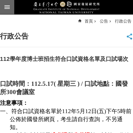
跳到主要內容區塊
進
首頁
公告
行政公告
階
搜
尋
行政公告
臺
大
首
頁
112學年度博士班招生符合口試資格名單及口試場次
English
公
口試時間：
112.5.17(
星期三
) /
口試地點：國發
告
所
300
會議室
本
所
注意事項：
簡
一、符合口試資格名單於
112
年
5
月
12
日
(
五
)
下午
5
時前
介
公佈於國發所網頁，考生請自行查詢，不另通
本
知。
所