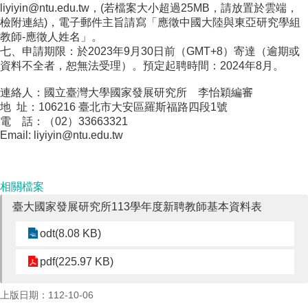
家
liyiyin@ntu.edu.tw，(若檔案大小超過25MB，請放置於雲端，
發
檢附連結)，電子郵件主旨請寫「應徵中國大陸與東亞研究學組
展
教師-應徵人姓名」。
研
七、申請期限：於2023年9月30日前（GMT+8）寄達（逾期或
究
資料不全者，恕無法受理）。預定起聘時間：2024年8月。
期
刊
連絡人：國立臺灣大學國家發展研究所 李怡穎編審
地 址：106216 臺北市⼤安區羅斯福路四段1號
口
電 話：（02）33663321
試
Email: liyiyin@ntu.edu.tw
專
區
相關檔案
所
學
臺大國家發展研究所113學年度新聘教師基本資料表
會
odt(8.08 KB)
pdf(225.97 KB)
上版日期：112-10-06