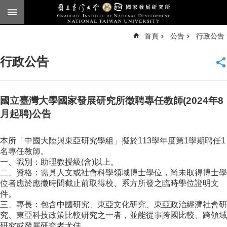
跳到主要內容區塊
進
首頁
公告
行政公告
階
搜
尋
行政公告
臺
大
首
頁
國立臺灣大學國家發展研究所徵聘專任教師(2024年8
English
月起聘)公告
公
本所「中國大陸與東亞研究學組」擬於113學年度第1學期聘任1
告
名專任教師。
本
一、職別：助理教授級(含)以上。
所
二、資格：需具人文或社會科學領域博士學位，尚未取得博士學
簡
位者應於應徵時間截止前取得校、系方所發之臨時學位證明文
介
件。
三、專長：包含中國研究、東亞文化研究、東亞政治經濟社會研
本
究、東亞科技政策比較研究之一者，並能從事跨國比較、跨領域
所
研究或發展研究者尤佳。