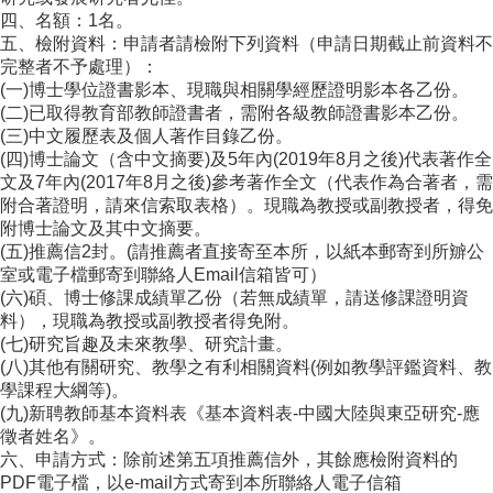
成
四、名額：1名。
員
五、檢附資料：申請者請檢附下列資料（申請日期截止前資料不
完整者不予處理）：
博
(一)博士學位證書影本、現職與相關學經歷證明影本各乙份。
士
(二)已取得教育部教師證書者，需附各級教師證書影本乙份。
班
(三)中文履歷表及個人著作目錄乙份。
(四)博士論文（含中文摘要)及5年內(2019年8月之後)代表著作全
碩
文及7年內(2017年8月之後)參考著作全文（代表作為合著者，需
士
附合著證明，請來信索取表格）。現職為教授或副教授者，得免
班
附博士論文及其中文摘要。
(五)推薦信2封。(請推薦者直接寄至本所，以紙本郵寄到所辧公
在
室或電子檔郵寄到聯絡人Email信箱皆可）
職
(六)碩、博士修課成績單乙份（若無成績單，請送修課證明資
專
料），現職為教授或副教授者得免附。
班
(七)研究旨趣及未來教學、研究計畫。
(八)其他有關研究、教學之有利相關資料(例如教學評鑑資料、教
學
學課程大綱等)。
術
(九)新聘教師基本資料表《基本資料表-中國大陸與東亞研究-應
研
徵者姓名》。
究
六、申請方式：除前述第五項推薦信外，其餘應檢附資料的
國
PDF電子檔，以e-mail方式寄到本所聯絡人電子信箱