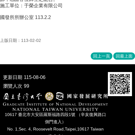
成
施工單位：于榮企業有限公司
員
國發所所辦公室 113.2.2
博
士
班
上版日期：113-02-02
碩
士
回上一頁
回最上面
班
在
職
更新日期
115-08-06
專
瀏覽人次
99
班
學
術
研
10617 臺北市⼤安區羅斯福路四段1號 （辛亥復興路⼝
究
側⾨進入）
No. 1,Sec. 4, Roosevelt Road,Taipei,10617 Taiwan
國