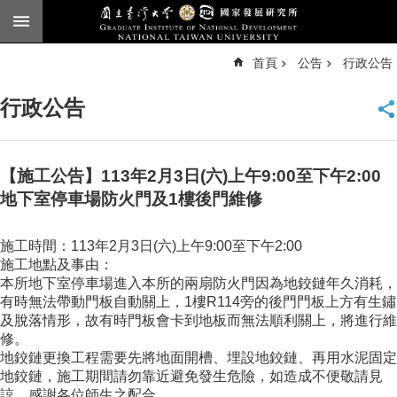
跳到主要內容區塊
進
首頁
公告
行政公告
階
搜
尋
行政公告
臺
大
首
頁
【施工公告】113年2月3日(六)上午9:00至下午2:00
English
地下室停車場防火門及1樓後門維修
公
施工時間：113年2月3日(六)上午9:00至下午2:00
告
施工地點及事由：
本
本所地下室停車場進入本所的兩扇防火門因為地鉸鏈年久消耗，
所
有時無法帶動門板自動關上，1樓R114旁的後門門板上方有生鏽
簡
及脫落情形，故有時門板會卡到地板而無法順利關上，將進行維
介
修。
地鉸鏈更換工程需要先將地面開槽、埋設地鉸鏈、再用水泥固定
本
地鉸鏈，施工期間請勿靠近避免發生危險，如造成不便敬請見
所
諒，感謝各位師生之配合。