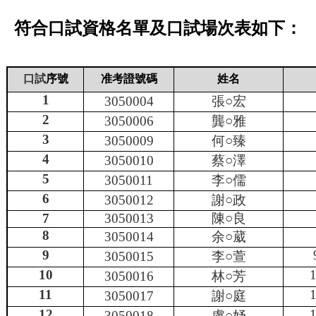
符合口試資格名單及口試場次表如下：
口試
序號
准考證號碼
姓名
1
3050004
張○
宏
2
3050006
龔○
雅
3
3050009
何○
臻
4
3050010
蔡○
澤
5
3050011
李○
儒
6
3050012
謝○
政
7
3050013
陳○
良
8
3050014
余○
葳
9
3050015
李○
萱
10
1
3050016
林○
芳
11
1
3050017
謝○
庭
12
1
3050018
盧○
妤