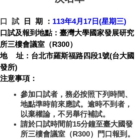
成
員
口 試
日 期 ：
113
年4月17日(星期三)
博
士
口試及報到地點：臺灣大學國家發展研究
班
所三樓會議室（R300）
碩
士
地 址：台北市羅斯福路四段1號(台大國
班
發所)
在
注意事項：
職
專
班
參加口試者，務必按照下列時間、
地點準時前來應試。逾時不到者，
學
術
以棄權論，不另舉行補試。
研
請於口試時間前15分鐘至臺大國發
究
所三樓會議室（R300）門口報到。
國