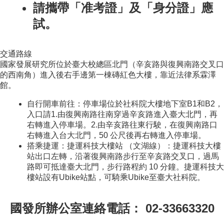
家
請攜帶「准考證」及「身分證」應
發
試。
展
研
究
交通路線
期
國家發展研究所位於臺大校總區北門（辛亥路與復興南路交叉口
刊
的西南角）進入後右手邊第一棟磚紅色大樓，靠近法律系霖澤
館。
口
試
自行開車前往：停車場位於社科院大樓地下室B1和B2，
專
入口請1.由復興南路往南穿過辛亥路進入臺大北門，再
區
右轉進入停車場。2.由辛亥路往東行駛，在復興南路口
右轉進入台大北門，50 公尺後再右轉進入停車場。
所
搭乘捷運：捷運科技大樓站 （文湖線）：捷運科技大樓
學
站出口左轉，沿著復興南路步行至辛亥路交叉口，過馬
會
路即可抵達臺大北門，步行路程約 10 分鐘。捷運科技大
樓站設有Ubike站點，可騎乘Ubike至臺大社科院。
國發所辦公室連絡電話：
02-33663320