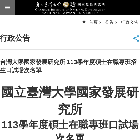
跳到主要內容區塊
進
首頁
公告
行政公告
階
搜
尋
行政公告
臺
大
首
頁
台灣大學國家發展研究所 113學年度碩士在職專班招
English
生口試場次名單
公
告
國立臺灣大學國家發展研
本
究所
所
簡
介
113
學年度碩士在職專班口試場
本
次名單
所