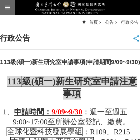
跳到主要內容區塊
進
首頁
公告
行政公告
階
搜
尋
行政公告
臺
大
首
頁
113級(碩一)新生研究室申請事項(申請期間9/09~9/30)
English
113
級(碩一)新生研究室申請注意
公
告
事項
本
所
1
、
申請時間：
9/09~9/30
：週一至週五
簡
介
9:00~17:00至所辦公室登記、繳費。
全球化暨科技發展學組
：R109、R215
本
所