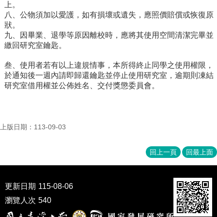
上。
八、公物須加以愛護，如有損壞或遺失，應照價賠償或恢復原
狀。
九、因畢業、退學等原因離校時，應將其使用空間清潔完畢並
繳回研究室鑰匙。
叁、使用者若有以上違規情事，本所得終止同學之使用權限，
於通知後一週內請即歸還鑰匙並停止使用研究室，逾期則凍結
研究室借用權並公佈姓名、交付獎懲委員會。
上版日期：113-09-03
回上一頁
回最上面
更新日期
115-08-06
瀏覽人次
540