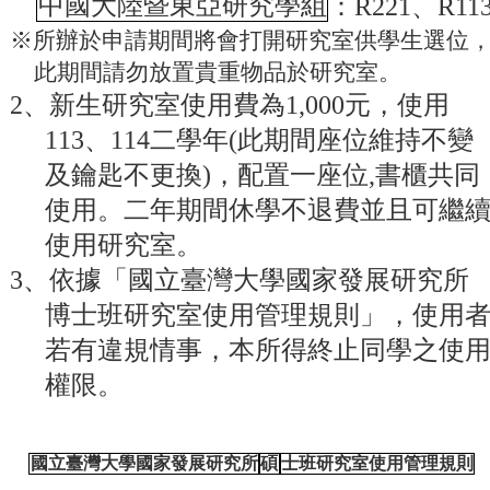
中國大陸暨東亞研究學組
：R221、R11
成
※所辦於申請期間將會打開研究室供學生選位
員
此期間請勿放置貴重物品於研究室。
博
2
、新生研究室使用費為1,000元，使用
士
班
113、114二學年(此期間座位維持不變
碩
及鑰匙不更換)，配置一座位,書櫃共同
士
使用。二年期間休學不退費並且可繼
班
使用研究室。
在
3
、依據「國立臺灣大學國家發展研究所
職
專
博士班研究室使用管理規則」，使用
班
若有違規情事，本所得終止同學之使
學
權限。
術
研
究
國立臺灣大學國家發展研究所
碩
士班研究室使用管理規則
國