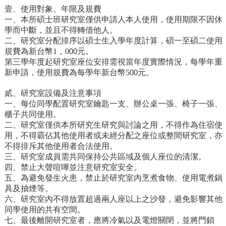
家
壹、使用對象、年限及規費
發
一、本所
碩
士班研究室僅供申請人本人使用，使用期限不因休
展
學而中斷，並且不得轉借他人。
研
二、研究室分配排序以
碩
士生入學年度計算，
碩一至碩二
使用
究
規費為新台幣
1
，0
元。
00
期
第
三
學年度起研究室座位安排需視當年度實際情況，
每學年重
刊
新申請，
使用規費為每學年新台幣
5
元。
00
口
貳、研究室設備及注意事項
試
一、每位同學配置研究室鑰匙一支、辦公桌一張、椅子一張、
專
櫃子共同使用。
區
二、研究室僅供本所研究生研究與討論之用，不得作為住宿使
用，不得霸佔其他使用者或未經分配之座位或整間研究室，亦
所
不得排斥其他使用者合法使用。
學
三、研究室成員需共同保持公共區域及個人座位的清潔。
會
四、禁止大聲喧嘩並注意研究室安全。
五、為避免發生火患，禁止於研究室內烹煮食物、使用電煮鍋
具及抽煙等。
六、研究室內不得放置超過兩人座以上之沙發，避免影響其他
同學使用的共有空間。
七、最後離開研究室者，應將冷氣以及電燈關閉，並將門鎖