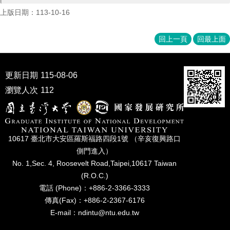
家
上版日期：113-10-16
發
展
研
回上一頁
回最上面
究
期
刊
更新日期
115-08-06
口
瀏覽人次
112
試
專
區
10617 臺北市⼤安區羅斯福路四段1號 （辛亥復興路⼝
所
學
側⾨進入）
會
No. 1,Sec. 4, Roosevelt Road,Taipei,10617 Taiwan
(R.O.C.)
電話 (Phone)：+886-2-3366-3333
傳真(Fax)：+886-2-2367-6176
E-mail：ndintu@ntu.edu.tw