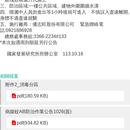
成
三、防治區域:一樓公共區域、建物外圍圍牆水溝
員
四、噴灑中人員勿進出等1小時後就可進入 不慎誤入盡速離開,
身體不適盡速就醫
博
五、施行廠商：優志旺股份有限公司 緊急聯絡電
士
話:0921886928
班
總務處事務組:3366-2234#133
*本次如遇雨則順延另行公告
碩
士
國家發展研究所所辦公室 113.10.16
班
在
職
相關檔案
專
附件2_消毒分區
班
pdf(180.59 KB)
學
術
研
病媒蚊AB防治作業公告1026(簽)
究
pdf(934.82 KB)
國