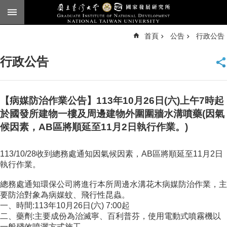
跳到主要內容區塊
進
首頁
公告
行政公告
階
搜
尋
行政公告
臺
大
首
頁
【病媒防治作業公告】113年10月26日(六)上午7時起
English
於國發所建物一樓及周邊建物外圍圍牆水溝噴藥(因氣
候因素，AB區將順延至11月2日執行作業。)
公
告
113/10/28收到總務處通知因氣候因素，AB區將順延至11月2日
本
執行作業。
所
簡
總務處通知環保公司將進行本所周邊水溝花木病媒防治作業，主
介
要防治對象為病媒蚊、飛行性昆蟲。
一、時間:113年10月26日(六) 7:00起
本
二、藥劑:主要成份為治滅寧、百利普芬，使用電動式噴霧機以
所
一般殘效噴灑方式施工