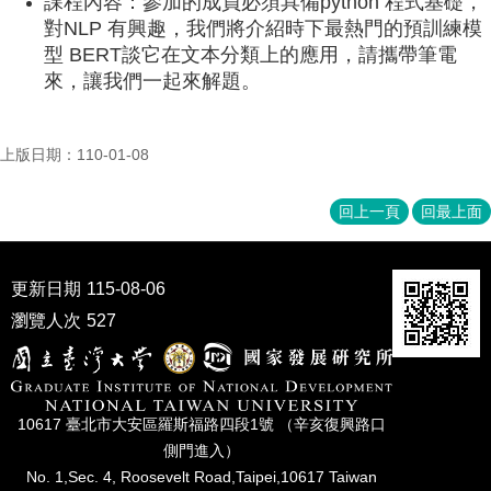
課程內容：參加的成員必須具備
python
程式基礎，
成
對
NLP
有興趣，我們將介紹時下最熱門的預訓練模
員
型
BERT
談它在文本分類上的應用，請攜帶筆電
來，讓我們一起來解題。
博
士
班
上版日期：110-01-08
碩
士
回上一頁
回最上面
班
在
職
更新日期
115-08-06
專
瀏覽人次
527
班
學
術
研
10617 臺北市⼤安區羅斯福路四段1號 （辛亥復興路⼝
究
側⾨進入）
國
No. 1,Sec. 4, Roosevelt Road,Taipei,10617 Taiwan