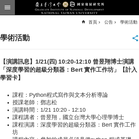
跳到主要內容區塊
進
首頁
公告
學術活動
階
搜
尋
學術活動
臺
大
首
頁
【演講訊息】1/21(四) 10:20-12:10 曾昱翔博士演講
English
「深度學習的超級分類器：Bert 實作工作坊」【計入
學習卡】
公
告
課程：
Python
程式寫作與文本分析導論
本
授課老師：鄧志松
所
演講時間：
1/21 10:20 - 12:10
簡
課程講者：曾昱翔，國立台灣大學心理學博士
介
課程演講：深度學習的超級分類器：
Bert
實作工作
本
坊
所