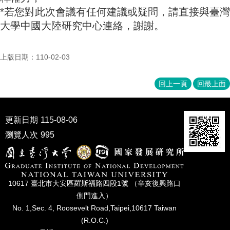
家
*若您對此次會議有任何建議或疑問，請直接與臺灣
發
大學中國大陸研究中心連絡，謝謝。
展
研
究
上版日期：110-02-03
期
刊
回上一頁
回最上面
口
試
專
更新日期
115-08-06
區
瀏覽人次
995
所
學
會
10617 臺北市⼤安區羅斯福路四段1號 （辛亥復興路⼝
側⾨進入）
No. 1,Sec. 4, Roosevelt Road,Taipei,10617 Taiwan
(R.O.C.)