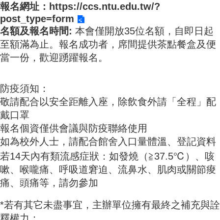
報名網址：
https://ccs.ntu.edu.tw/?
成
員
post_type=form
名額及報名時間:
本會僅開放35位名額，自即日起
博
至額滿為止。報名成功者，席間提供茶點餐盒及便
士
當一份，歡迎踴躍報名。
班
碩
士
防疫須知：
班
敬請配合以安全距離入座，除飲食外請「全程」配
戴口罩
在
職
報名個資僅供會議與防疫聯絡使用
專
如為校外人士，請配合館舍入口量體溫、登記資料
班
若14天內有類流感症狀：如發燒（≧37.5℃）、咳
學
嗽、喉嚨痛、呼吸道窘迫、流鼻水、肌肉或關節痠
術
痛、頭痛等，請勿參加
研
究
*若有其它未盡事宜，主辦單位擁有最終之補充與詮
國
釋權力；