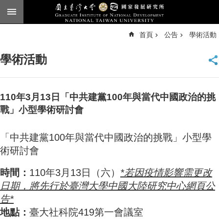
跳到主要內容區塊
進
首頁
公告
學術活動
階
搜
尋
學術活動
臺
大
首
頁
110年3月13日「中共建黨100年與當代中國政治的挑
English
戰」小型學術研討會
公
「中共建黨100年與當代中國政治的挑戰」小型學
告
術研討會
本
所
時間：
110年3月13日（六）
*
若因疫情影響需更改
簡
日期，將先行於臺灣大學中國大陸研究中心網頁公
介
告*
本
地點：
臺大社科院419第一會議室
所