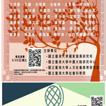
家
發
展
研
究
期
刊
口
試
專
區
所
學
會