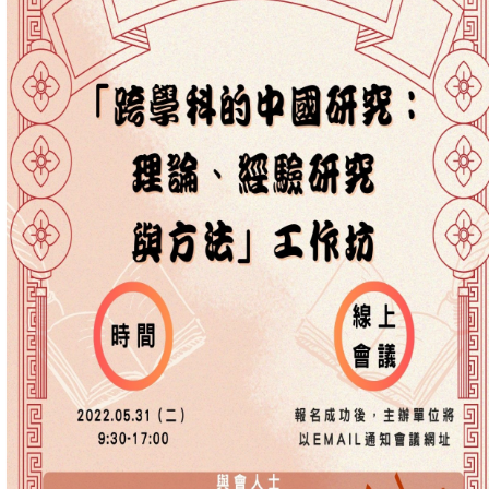
成
員
博
士
班
碩
士
班
在
職
專
班
學
術
研
究
國