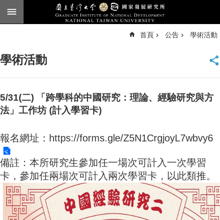
跳到主要內容區塊
進
首頁
公告
學術活動
階
搜
尋
學術活動
臺
大
首
頁
5/31(二) 「跨學科的中國研究：理論、經驗研究與方
English
法」工作坊 (計入學習卡)
公
報名網址：
https://forms.gle/Z5N1CrgjoyL7wbvy6
告
本
備註：本所研究生參加任一場次可計入一次學習
所
卡，參加任兩場次可計入兩次學習卡，以此類推。
簡
介
本
所