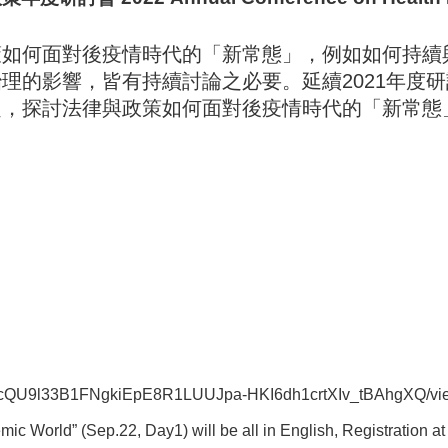
策如何面對後疫情時代的「新常態」，例如如何持續
理的影響，皆有持續討論之必要。延續2021年度
題，探討法律與政策如何面對後疫情時代的「新常態
pQLScQU9l33B1FNgkiEpE8R1LUUJpa-HKI6dh1crtXIv_tBAhgXQ/vi
c World” (Sep.22, Day1) will be all in English, Registration a