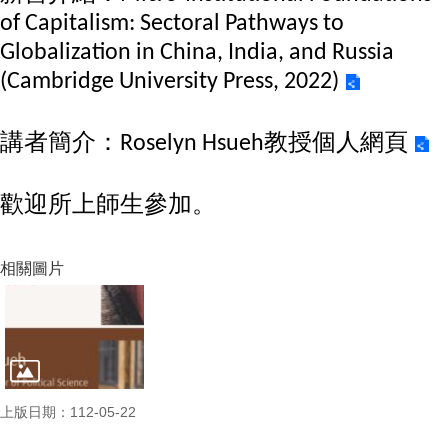
成
of Capitalism: Sectoral Pathways to
員
Globalization in China, India, and Russia
博
(Cambridge University Press, 2022)
士
班
講者簡介：Roselyn Hsueh教授
個人網頁
碩
士
班
歡迎所上師生參加。
在
職
相關圖片
專
班
學
術
研
究
上版日期：112-05-22
國