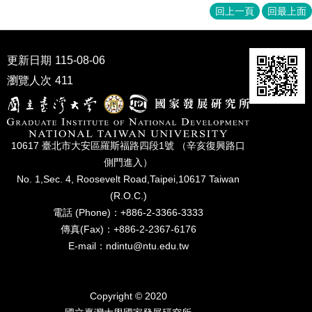
家
回上一頁
回最上面
發
展
研
更新日期
115-08-06
究
期
瀏覽人次
411
刊
口
試
10617 臺北市⼤安區羅斯福路四段1號 （辛亥復興路⼝
專
側⾨進入）
區
No. 1,Sec. 4, Roosevelt Road,Taipei,10617 Taiwan
所
(R.O.C.)
學
電話 (Phone)：+886-2-3366-3333
會
傳真(Fax)：+886-2-2367-6176
E-mail：ndintu@ntu.edu.tw
Copyright © 2020