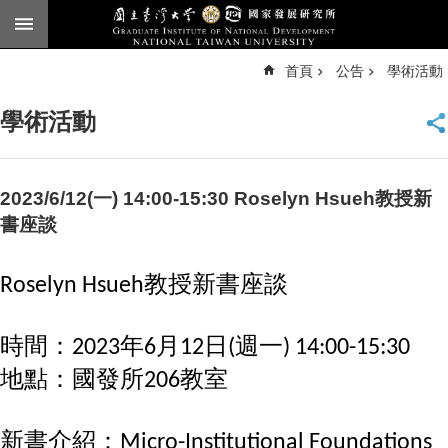
跳到主要內容區塊
進
首頁
公告
學術活動
階
搜
尋
學術活動
臺
大
首
頁
2023/6/12(一) 14:00-15:30 Roselyn Hsueh教授新
English
書座談
公
告
Roselyn Hsueh教授新書座談
本
所
時間：2023年6月12日(週一) 14:00-15:30
簡
地點：國發所206教室
介
本
新書介紹：
Micro-Institutional Foundations
所