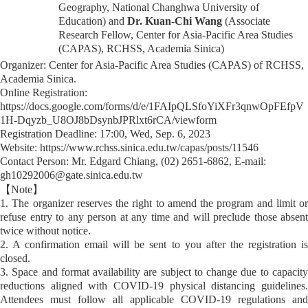
Geography, National Changhwa University of
Education) and
Dr. Kuan-Chi Wang
(Associate
Research Fellow, Center for Asia-Pacific Area Studies
(CAPAS), RCHSS, Academia Sinica)
Organizer: Center for Asia-Pacific Area Studies (CAPAS) of RCHSS,
Academia Sinica.
Online Registration:
https://docs.google.com/forms/d/e/1FAIpQLSfoYiXFr3qnwOpFEfpV
1H-Dqyzb_U8OJ8bDsynbJPRlxt6rCA/viewform
Registration Deadline: 17:00, Wed, Sep. 6, 2023
Website: https://www.rchss.sinica.edu.tw/capas/posts/11546
Contact Person: Mr. Edgard Chiang, (02) 2651-6862, E-mail:
gh10292006@gate.sinica.edu.tw
【
Note
】
1. The organizer reserves the right to amend the program and limit or
refuse entry to any person at any time and will preclude those absent
twice without notice.
2. A confirmation email will be sent to you after the registration is
closed.
3. Space and format availability are subject to change due to capacity
reductions aligned with COVID-19 physical distancing guidelines.
Attendees must follow all applicable COVID-19 regulations and