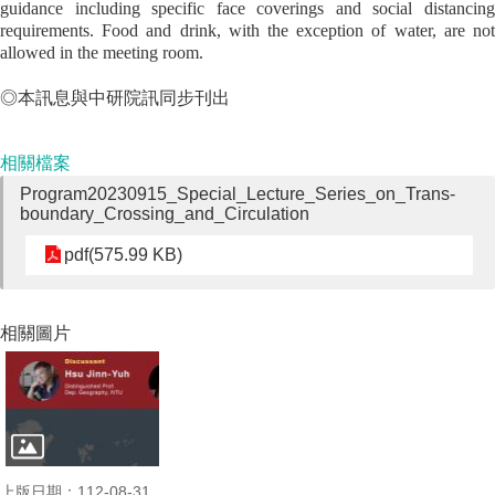
guidance including specific face coverings and social distancing
requirements. Food and drink, with the exception of water, are not
allowed in the meeting room.
◎本訊息與中研院訊同步刊出
相關檔案
Program20230915_Special_Lecture_Series_on_Trans-
boundary_Crossing_and_Circulation
pdf(575.99 KB)
相關圖片
上版日期：112-08-31