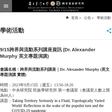
跳到主要內容區塊
進
首頁
公告
學術活動
階
搜
尋
學術活動
臺
大
首
頁
9/15跨界與流動系列講座資訊 (Dr. Alexander
English
Murphy 英文專題演講)
公
會議名稱：跨界與流動系列講座｜
Dr. Alexander Murphy (
英文
告
專題演講
實體
)
本
時間：
2023
年
9
月
15
日（週五）
13:50-18:20
所
地點：中央研究院
民族學研究所
第一會議室（會議室人數上限
簡
為
60
人）
介
講題：
Taking Territory Seriously in a Fluid, Topologically Varied
本
World: Reflections in the wake of the populist turn and the
所
COVID-19 pandemic