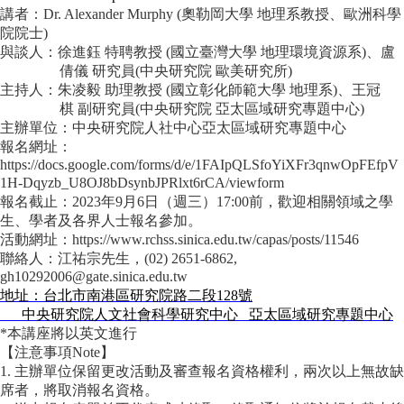
成
講者：
Dr. Alexander Murphy (
奧勒岡大學
地理系教授、歐洲科學
員
院院士
)
與談人：徐進鈺
特聘教授
(
國立臺灣大學
地理環境資源系
)
、盧
博
倩儀
研究員
(
中央研究院
歐美研究所
)
士
主持人：朱凌毅
助理教授
(
國立彰化師範大學
地理系
)
、王冠
班
棋
副研究員
(
中央研究院
亞太區域研究專題中心
)
主辦單位：中央研究院人社中心亞太區域研究專題中心
碩
報名網址：
士
https://docs.google.com/forms/d/e/1FAIpQLSfoYiXFr3qnwOpFEfpV
班
1H-Dqyzb_U8OJ8bDsynbJPRlxt6rCA/viewform
報名截止：
2023
年
9
月
6
日（週三）
17:00
前，歡迎相關領域之學
在
生、學者及各界人士報名參加。
職
活動網址：
https://www.rchss.sinica.edu.tw/capas/posts/11546
專
聯絡人：江祐宗先生，
(02) 2651-6
862,
班
gh10292006@gate.sinica.edu.tw
地址：台北市南港區研究院路二段
128
號
學
中央研究院人文社會科學研究中心
亞太區域研究專題中心
術
*
本講座將以英文進行
研
【注意事項
Note
】
究
1.
主辦單位保留更改活動及審查報名資格權利，兩次以上無故缺
席者，將取消報名資格。
國