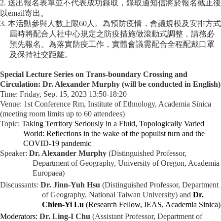
2.
送出報名表單並不代表成功錄取，錄取通知信將於報名截止後
家
以
email
寄出。
發
3.
本活動參與人數上限
60
人。為預防疫情，會議規模及安排方式
展
屆時將配合人社中心規定之防疫措施做滾動式調整，請務必
研
預先報名。為落實防疫工作，實體會議需配合全程配戴口罩
究
及保持社交距離。
期
刊
Special Lecture Series on Trans-boundary Crossing and
Circulation: Dr. Alexander Murphy (will be conducted in English)
口
Time: Friday, Sep. 15, 2023 13:50-18:20
試
Venue: 1st Conference Rm, Institute of Ethnology, Academia Sinica
專
(meeting room limits up to 60 attendees)
區
Topic:
Taking Territory Seriously in a Fluid, Topologically Varied
World: Reflections in the wake of the populist turn and the
所
COVID-19 pandemic
學
Speaker:
Dr. Alexander Murphy
(Distinguished Professor,
會
Department of Geography, University of Oregon, Academia
Europaea)
Discussants:
Dr. Jinn-Yuh Hsu
(Distinguished Professor, Department
of Geography, National Taiwan University) and
Dr.
Chien-Yi Lu
(Research Fellow, IEAS, Academia Sinica)
Moderators:
Dr. Ling-I Chu
(Assistant Professor, Department of