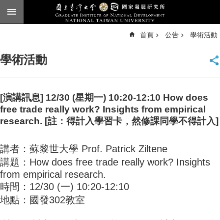
跳到主要內容區塊
進
首頁
公告
學術活動
階
搜
尋
學術活動
臺
大
首
頁
[演講訊息] 12/30 (星期一) 10:20-12:10 How does
free trade really work? Insights from empirical
English
research. [註：得計入學習卡，然修課同學不得計入]
公
告
講者：蘇黎世大學 Prof. Patrick Ziltene
本
講題：How does free trade really work? Insights
所
from empirical research.
簡
時間：12/30 (一) 10:20-12:10
介
地點：國發302教室
本
所