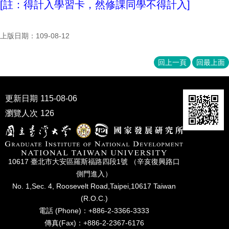
[註：得計入學習卡，然修課同學不得計入]
成
員
上版日期：109-08-12
博
士
班
回上一頁
回最上面
碩
士
更新日期
115-08-06
班
瀏覽人次
126
在
職
專
班
10617 臺北市⼤安區羅斯福路四段1號 （辛亥復興路⼝
學
側⾨進入）
術
No. 1,Sec. 4, Roosevelt Road,Taipei,10617 Taiwan
研
(R.O.C.)
究
電話 (Phone)：+886-2-3366-3333
國
傳真(Fax)：+886-2-2367-6176