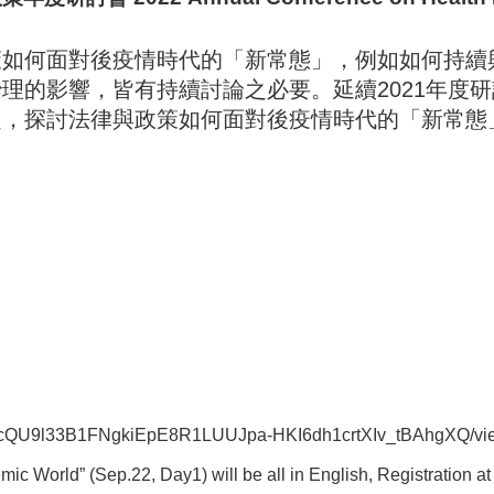
策如何面對後疫情時代的「新常態」，例如如何持續
理的影響，皆有持續討論之必要。延續2021年度
題，探討法律與政策如何面對後疫情時代的「新常態
pQLScQU9l33B1FNgkiEpE8R1LUUJpa-HKI6dh1crtXIv_tBAhgXQ/vi
c World” (Sep.22, Day1) will be all in English, Registration a