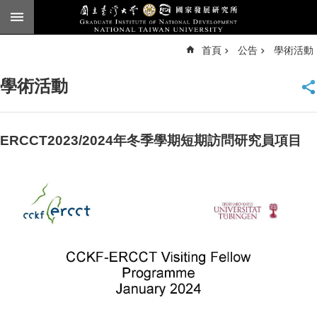
跳到主要內容區塊
進
首頁
公告
學術活動
階
搜
尋
學術活動
臺
大
首
頁
ERCCT2023/2024年冬季學期短期訪問研究員項目
English
公
告
本
所
簡
介
本
所