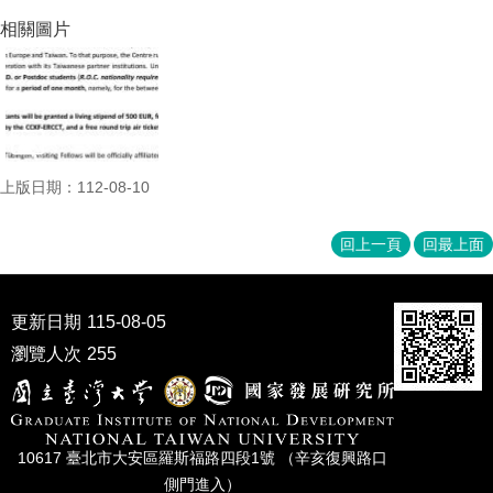
家
相關圖片
發
展
研
究
期
刊
上版日期：112-08-10
口
試
專
回上一頁
回最上面
區
所
更新日期
115-08-05
學
會
瀏覽人次
255
10617 臺北市⼤安區羅斯福路四段1號 （辛亥復興路⼝
側⾨進入）