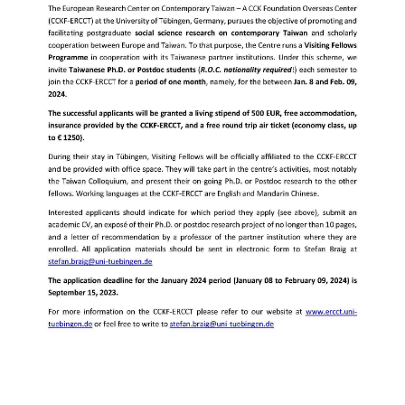
成
員
博
士
班
碩
士
班
在
職
專
班
學
術
研
究
國