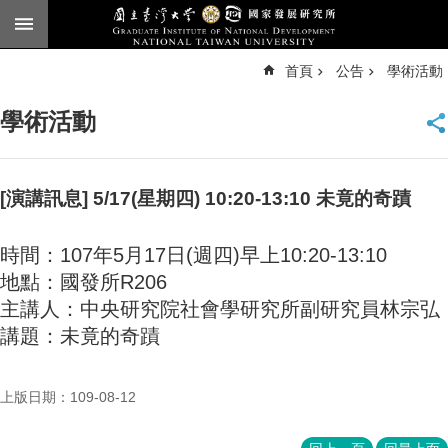
跳到主要內容區塊
進
首頁
公告
學術活動
階
搜
尋
學術活動
臺
大
首
頁
[演講訊息] 5/17(星期四) 10:20-13:10 未竟的奇蹟
English
時間：107年5月17日(週四)早上10:20-13:10
公
地點：國發所R206
告
主講人：中央研究院社會學研究所副研究員林宗弘
本
講題：未竟的奇蹟
所
簡
介
上版日期：109-08-12
本
所