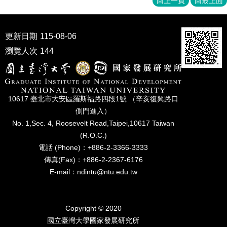
回上一頁
回最上面
成
員
更新日期
115-08-06
博
士
瀏覽人次
144
班
碩
士
班
10617 臺北市⼤安區羅斯福路四段1號 （辛亥復興路⼝
側⾨進入）
在
No. 1,Sec. 4, Roosevelt Road,Taipei,10617 Taiwan
職
(R.O.C.)
專
電話 (Phone)：+886-2-3366-3333
班
傳真(Fax)：+886-2-2367-6176
學
E-mail：ndintu@ntu.edu.tw
術
研
究
Copyright © 2020
國
國立臺灣⼤學國家發展研究所