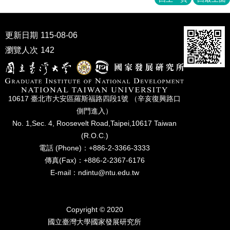
家
發
展
更新日期
115-08-06
研
究
瀏覽人次
142
期
刊
口
10617 臺北市⼤安區羅斯福路四段1號 （辛亥復興路⼝
試
專
側⾨進入）
區
No. 1,Sec. 4, Roosevelt Road,Taipei,10617 Taiwan
(R.O.C.)
所
電話 (Phone)：+886-2-3366-3333
學
傳真(Fax)：+886-2-2367-6176
會
E-mail：ndintu@ntu.edu.tw
Copyright © 2020
國立臺灣⼤學國家發展研究所