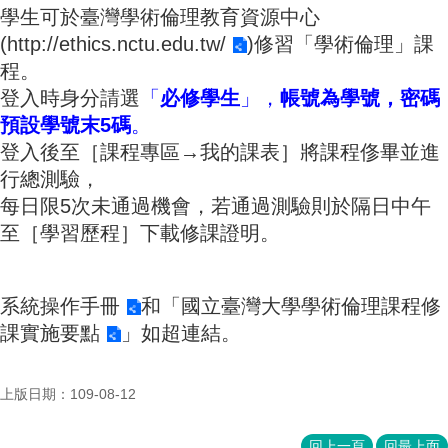
成
學生可於臺灣學術倫理教育資源中心
員
(
http://ethics.nctu.edu.tw/
)修習「學術倫理」課
程。
博
士
登入時身分請選
「
必修學生
」，
帳號為學號，密碼
班
預設學號末5
碼
。
登入後至［課程專區→我的課表］將課程俢畢並進
碩
士
行總測驗，
班
每日限5次未通過機會，若通過測驗則於隔日中午
至［學習歷程］下載修課證明。
在
職
專
班
系統操作手冊
和「
國立臺灣大學學術倫理課程修
課實施要點
」如超連結。
學
術
研
上版日期：109-08-12
究
國
回上一頁
回最上面