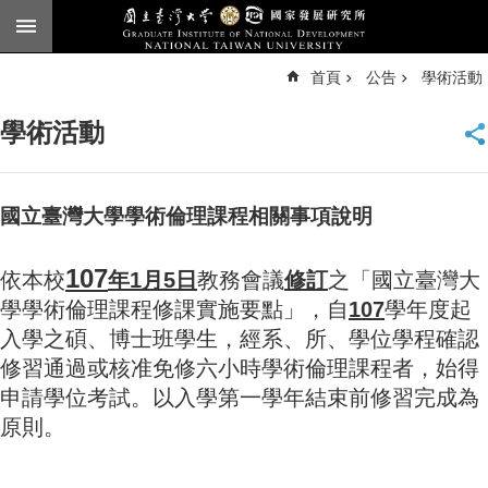
跳到主要內容區塊
進
首頁
公告
學術活動
階
搜
尋
學術活動
臺
大
首
頁
國立臺灣大學學術倫理課程相關事項說明
English
107
依本校
年1月5日
教務會議
修訂
之「國立臺灣大
公
告
學學術倫理課程修課實施要點」，自
107
學年度起
入學之碩、博士班學生，經系、所、學位學程確認
本
修習通過或核准免修六小時學術倫理課程者，始得
所
簡
申請學位考試。以入學第一學年結束前修習完成為
介
原則。
本
所