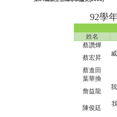
92學
姓名
蔡讚燁
威
蔡宏昇
蔡進田
葉華換
我
詹益龍
我
陳俊廷