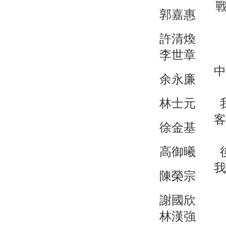
戰
郭嘉惠
許清煥
李世章
中
余永廉
林士元
客
徐金基
高御曦
我
陳榮宗
謝國欣
林漢強