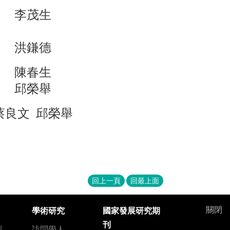
李茂生
洪鎌德
陳春生
邱榮舉
蔡良文 邱榮舉
回上一頁
回最上面
關閉
學術研究
國家發展研究期
刊
程
訪問學人