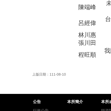
陳端峰
台
呂經偉
林川惠
張川田
我
程旺順
上版日期：111-08-10
公告
本所簡介
本所
行政公告
師資