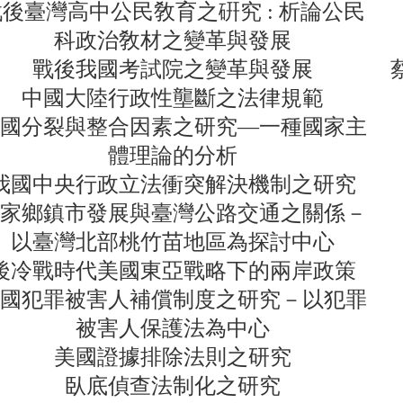
後臺灣高中公民敎育之硏究 : 析論公民
科政治敎材之變革與發展
戰後我國考試院之變革與發展
中國大陸行政性壟斷之法律規範
國分裂與整合因素之研究—一種國家主
體理論的分析
我國中央行政立法衝突解決機制之研究
家鄉鎮市發展與臺灣公路交通之關係－
以臺灣北部桃竹苗地區為探討中心
後冷戰時代美國東亞戰略下的兩岸政策
國犯罪被害人補償制度之研究－以犯罪
被害人保護法為中心
美國證據排除法則之研究
臥底偵查法制化之研究