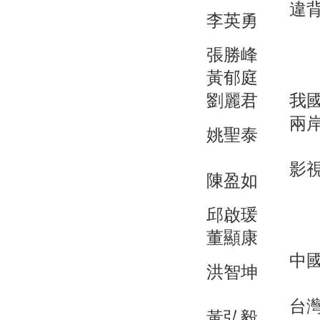
違
李英勇
張勝峰
黃郁庭
劉麗君
我
兩
姚聖泰
影
陳盈如
邱啟瑗
董顯康
中
洪智坤
台
黃弘毅