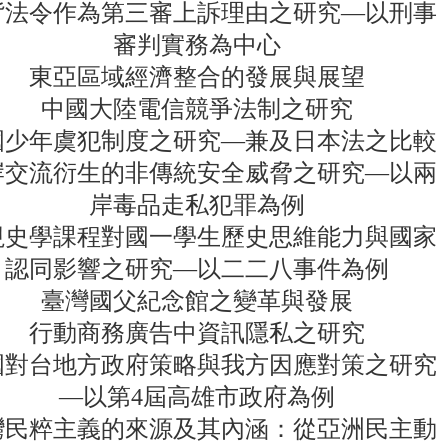
背法令作為第三審上訴理由之研究—以刑事
審判實務為中心
東亞區域經濟整合的發展與展望
中國大陸電信競爭法制之研究
國少年虞犯制度之研究—兼及日本法之比較
岸交流衍生的非傳統安全威脅之研究—以兩
岸毒品走私犯罪為例
視史學課程對國一學生歷史思維能力與國家
認同影響之研究—以二二八事件為例
臺灣國父紀念館之變革與發展
行動商務廣告中資訊隱私之研究
國對台地方政府策略與我方因應對策之研究
—以第4屆高雄市政府為例
灣民粹主義的來源及其內涵：從亞洲民主動