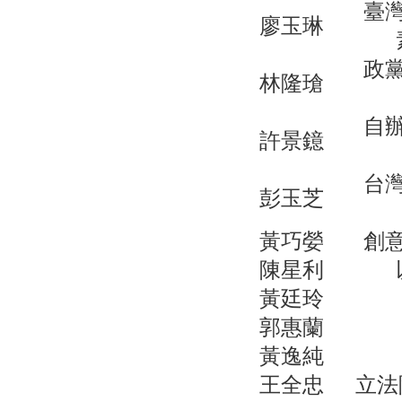
臺
廖玉琳
政
林隆瑲
自
許景鐿
台
彭玉芝
黃巧嫈
創
陳星利
黃廷玲
郭惠蘭
黃逸純
王全忠
立法