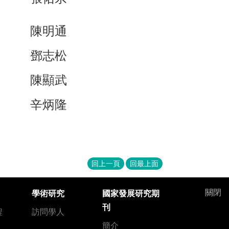
陳明通
鄧志松
陳顯武
辛炳隆
回上一頁
回最上面
關閉
學術研究
國家發展研究期
刊
程
訪問學人
簡介