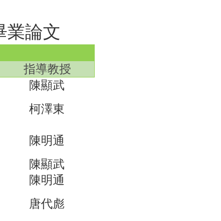
畢業論文
指導教授
陳顯武
柯澤東
陳明通
陳顯武
陳明通
唐代彪