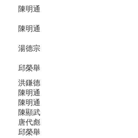
陳明通
陳明通
湯德宗
邱榮舉
洪鎌德
陳明通
陳明通
陳顯武
唐代彪
邱榮舉