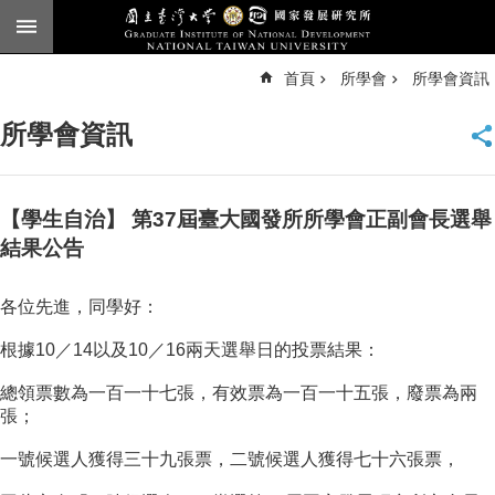
跳到主要內容區塊
進
首頁
所學會
所學會資訊
階
搜
尋
所學會資訊
臺
大
首
頁
【學生自治】 第37屆臺大國發所所學會正副會長選舉
English
結果公告
公
各位先進，同學好：
告
根據10／14以及10／16兩天選舉日的投票結果：
本
所
總領票數為一百一十七張，有效票為一百一十五張，廢票為兩
簡
張；
介
一號候選人獲得三十九張票，二號候選人獲得七十六張票，
本
所