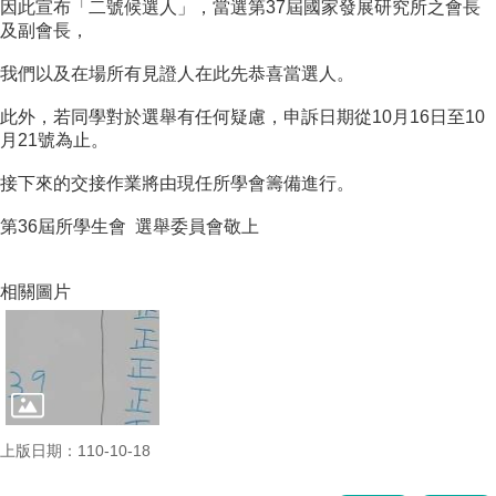
因此宣布「二號候選人」，當選第37屆國家發展研究所之會長
成
及副會長，
員
我們以及在場所有見證人在此先恭喜當選人。
博
士
此外，若同學對於選舉有任何疑慮，申訴日期從10月16日至10
班
月21號為止。
碩
接下來的交接作業將由現任所學會籌備進行。
士
班
第36屆所學生會 選舉委員會敬上
在
職
相關圖片
專
班
學
術
研
究
上版日期：110-10-18
國