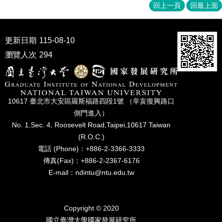
家
回上一頁
回最上面
發
展
研
更新日期
115-08-10
究
瀏覽人次
294
期
刊
口
試
10617 臺北市⼤安區羅斯福路四段1號 （辛亥復興路⼝
專
側⾨進入）
區
No. 1,Sec. 4, Roosevelt Road,Taipei,10617 Taiwan
所
(R.O.C.)
學
電話 (Phone)：+886-2-3366-3333
會
傳真(Fax)：+886-2-2367-6176
E-mail：ndintu@ntu.edu.tw
Copyright © 2020
國立臺灣⼤學國家發展研究所