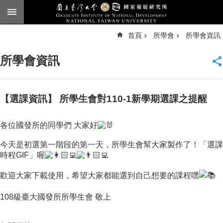
跳到主要內容區塊
進
首頁
所學會
所學會資訊
階
搜
尋
所學會資訊
臺
大
首
頁
【選課資訊】 所學生會對110-1新學期選課之提醒
English
各位國發所的同學們 大家好
公
告
今天是初選第一階段的第一天，所學生會幫大家製作了！「選課
時程GIF」喔
本
所
歡迎大家下載使用，希望大家都能選到自己想要的課程嘿
簡
介
108級臺大國發所所學生會 敬上
本
所