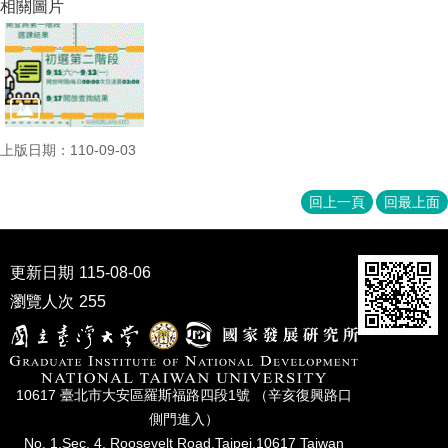
相關圖片
成
員
博
士
班
上版日期：110-09-03
碩
士
班
回上一頁
回最上面
在
職
更新日期
115-08-06
專
班
瀏覽人次
255
學
術
研
10617 臺北市⼤安區羅斯福路四段1號 （辛亥復興路⼝
究
側⾨進入）
國
No. 1,Sec. 4, Roosevelt Road,Taipei,10617 Taiwan