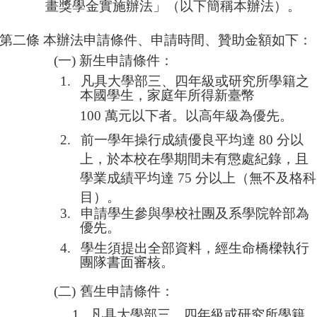
畫獎學金實施辦法」（以下簡稱本辦法）。
成
員
第二條
本辦法申請條件、申請時間、贊助金額如下：
博
(
一
)
新生申請條件：
士
1.
凡具大學部三、四年級或研究所學籍之
班
本國學生，家庭年所得新臺幣
碩
100
萬元以下者。以高年級為優先。
士
班
2.
前一學年操行成績優良平均達
80
分以
上，於本校在學期間未有懲處紀錄，且
在
學業成績平均達
75
分以上（無不及格科
職
專
目）。
班
3.
申請學生參與學校社團及系學院幹部為
優先。
學
4.
學生須提出全部資料，經生命橋樑執行
術
團隊書面審核。
研
究
(二)
舊生申請條件：
國
1.
凡具大學部三、四年級或研究所學籍