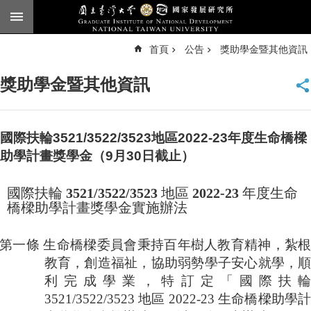
跳到主要內容區塊
進
首頁
公告
獎助學金暨其他資訊
階
搜
尋
獎助學金暨其他資訊
臺
大
首
頁
國際扶輪3521/3522/3523地區2022-23年度生命橋樑
English
助學計畫獎學金（9月30日截止）
公
國際扶輪
3521/3522/3523
地區
2022-23
年度生命
告
橋樑助學計畫獎學金實施辦法
本
所
第一條
生命橋樑委員會秉持百年樹人教育精神，紮
簡
教育，創造福祉，協助弱勢學子安心就學，
介
利完成學業，特訂定「國際扶
本
3521/3522/3523
地區
2022-23
生命橋樑助學
所