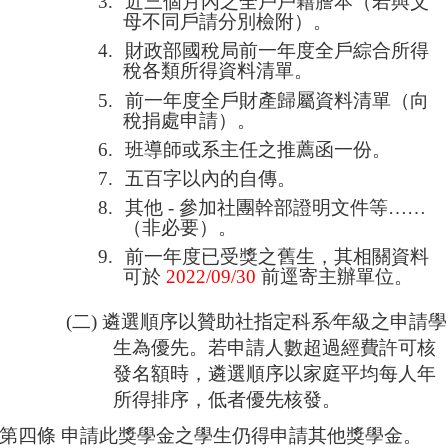
3.
近三個月內之全戶戶籍謄本（若與父
母不同戶請分別檢附）。
4.
財政部國稅局前一年度全戶綜合所得
稅各類所得資料清單。
5.
前一年度全戶財產歸屬資料清單（向
稅捐處申請）。
6.
班導師或系主任之推薦函一份。
7.
五百字以內的自傳。
8.
其他
-
參加社團幹部證明文件等
……
（非必要）。
9.
前一年度已受獎之舊生，其相關資料
可於
2022/09/30
前逕寄主辦單位。
(
二
)
遴選順序以贊助社指定科系
∕
年級之申請學
生為優先。若申請人數超過經費許可核
發名額時，遴選順序以家庭平均每人年
所得排序，低者優先核發。
第四條
申請此獎學金之學生仍得申請其他獎學金。