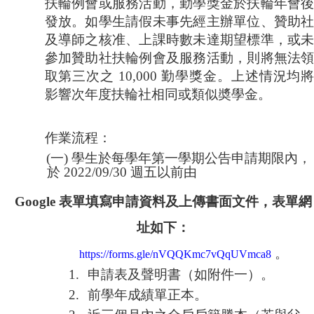
扶輪例會或服務活動，勤學獎金於扶輪年會
發放。如學生請假未事先經主辦單位、贊助
及導師之核准、上課時數未達期望標準，或
參加贊助社扶輪例會及服務活動
，
則將無法
取第三次之
10,000
勤學獎金。上述情況均
影響次年度扶輪社相同或類似奬學金。
作業流程：
(
一
)
學生於每學年第一學期公告申請期限內，
於
2022/09/30
週五以前由
Google
表單填寫申請資料及上傳書面文件，表單網
址如下：
。
https://forms.gle/nVQQKmc7vQqUVmca8
1.
申請表及聲明書（如附件一）。
2.
前學年成績單正本。