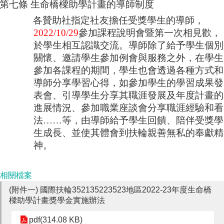
第七條
生命橋樑助學計畫的導師制度
各贊助社指定社友擔任受獎學生的導師，
2022/10/2
9
參加課程說明會暨第一次相見歡，
於學生相互認識交流。導師除了給予學生個別
關懷、邀請學生參加例會與服務之外，在學生
參加各課程的期間，學生也會透過各種方式和
導師分享學習心得，如參加學生的學習成果發
表會、引導學生分享其職涯發展及年度計畫的
進展情況、參加職業座談會分享職涯經驗和看
法
……
等，由導師給予學生回饋、陪伴受獎學
生成長、並使其體會到扶輪親善無私的奉獻精
神。
相關檔案
(附件一) 國際扶輪352135223523地區2022-23年度生命橋
樑助學計畫獎學金實施辦法
pdf(314.08 KB)