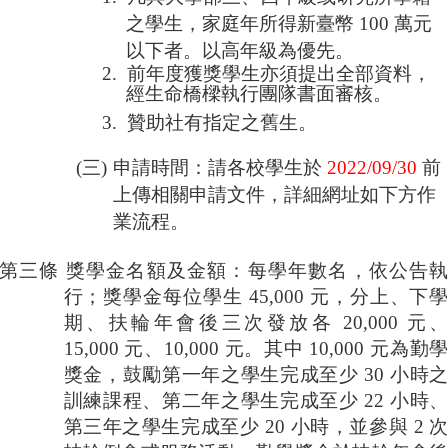
家
之學生，家庭年所得新臺幣
100
萬元
發
以下者。以高年級為優先。
展
研
2.
前年度獲獎學生亦須提出全部資料，
經生命橋樑執行團隊書面審核。
究
期
3.
贊助社有指定之舊生。
刊
(三)
申請時間：請各校學生於
2022/09/30
前
口
上傳相關申請文件，詳細網址如下方作
試
專
業流程。
區
第三條
獎學金名額及金額：每學年數名，依公告
所
學
行；獎學金每位學生
45,000
元，分上、下
會
期、扶輪年會後三次發放各
20,000
元
15,000
元、
10,000
元。其中
10,000
元為勤
獎金，鼓勵第一年之學生完成至少
30
小時
訓練課程、第二年之學生完成至少
22
小時
第三年之學生完成至少
20
小時，並參與
2