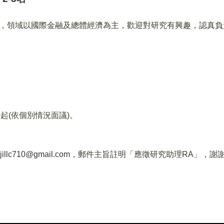
，
領域以國際金融及總體經濟為主，歡迎對研究有興趣，認真負
0
起
(
依個別情況面議
)
。
jillc710@gmail.com
，郵件主旨註明「應徵
研究助理
RA
」，謝