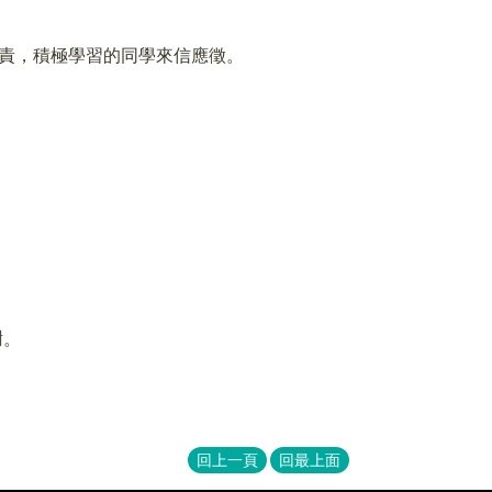
責，積極學習的同學來信應徵。
謝
。
回上一頁
回最上面