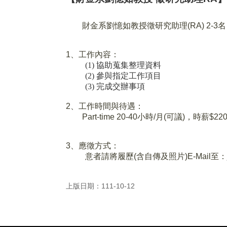
財金系劉憶如教授徵研究助理
(RA) 2-3
名
1
、工作內容：
(1)
協助蒐集整理資料
(2)
參與指定工作項目
(3)
完成交辦事項
2
、工作時間與待遇：
Part-time 20-40
小時
/
月
(
可議
)
，時薪
$22
3
、應徵方式：
意者請將履歷
(
含自傳及照片
)E-Mail
至：
上版日期：111-10-12