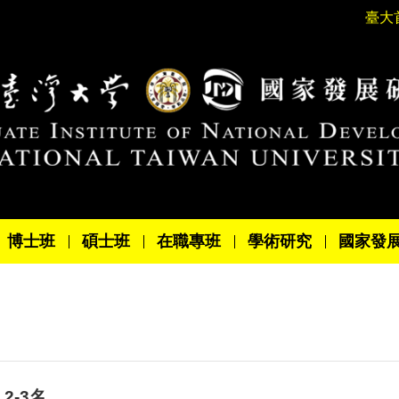
臺大
博士班
碩士班
在職專班
學術研究
國家發
2-3名