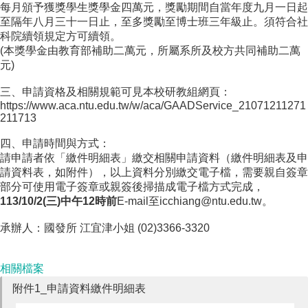
每月頒予獲獎學生獎學金四萬元，獎勵期間自當年度九月一日起
成
至隔年八月三十一日止，至多獎勵至博士班三年級止。須符合社
員
科院續領規定方可續領。
博
(本獎學金由教育部補助二萬元，所屬系所及校方共同補助二萬
士
元)
班
三、申請資格及相關規範可見本校研教組網頁：
碩
https://www.aca.ntu.edu.tw/w/aca/GAADService_21071211271
211713
士
班
四、申請時間與方式：
請申請者依「繳件明細表」繳交相關申請資料（繳件明細表及申
在
請資料表，如附件），以上資料分別繳交電子檔，需要親自簽章
職
部分可使用電子簽章或親簽後掃描成電子檔方式完成，
專
113/10/2(三)中午12時前
E-mail至icchiang@ntu.edu.tw。
班
承辦人：國發所 江宜津小姐 (02)3366-3320
學
術
研
相關檔案
究
附件1_申請資料繳件明細表
國