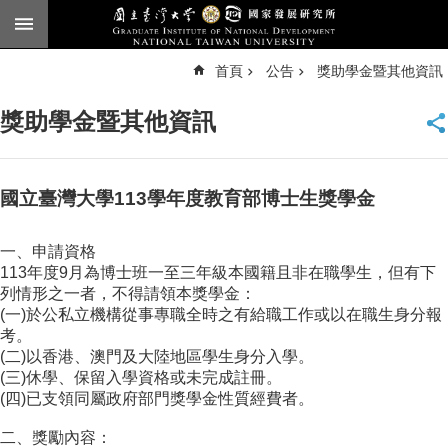
跳到主要內容區塊
進
首頁
公告
獎助學金暨其他資訊
階
搜
尋
獎助學金暨其他資訊
臺
大
首
頁
國立臺灣大學113學年度教育部博士生獎學金
English
一、申請資格
公
113年度9月為博士班一至三年級本國籍且非在職學生，但有下
告
列情形之一者，不得請領本獎學金：
(一)於公私立機構從事專職全時之有給職工作或以在職生身分報
本
考。
所
(二)以香港、澳門及大陸地區學生身分入學。
簡
(三)休學、保留入學資格或未完成註冊。
介
(四)已支領同屬政府部門獎學金性質經費者。
本
二、獎勵內容：
所