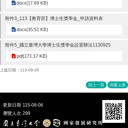
家
docx(17.69 KB)
發
展
附件3_113【教育部】博士生獎學金_申請資料表
研
究
docx(35.51 KB)
期
刊
附件5_國立臺灣大學博士生獎學金設置辦法1130925
口
試
pdf(171.17 KB)
專
區
上版日期：113-09-26
所
學
回上一頁
回最上面
會
更新日期
115-08-06
瀏覽人次
299