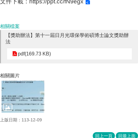
文件下載：
https://ppt.cc/fN9egx
成
員
博
相關檔案
士
【獎助辦法】第十一屆日月光環保學術碩博士論文獎助辦
班
法
碩
士
pdf(169.73 KB)
班
在
相關圖片
職
專
班
學
術
研
上版日期：113-12-09
究
國
回上一頁
回最上面