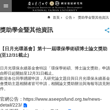
跳到主要內容區塊
進
首頁
公告
獎助學金暨其他資訊
階
搜
尋
獎助學金暨其他資訊
臺
大
首
頁
【日月光環基會】第十一屆環保學術碩博士論文獎助
English
(至12/31截止)
公
日月光環保永續基金會特設「環保學術碩、博士論文獎助」
申請
告
自即日起開始至12月31日截止。
本
歡迎各位同學踴躍申請，凡研究論文題目與日月光環保永續基金
所
會獎助主題相關者皆可申請，
相關論文獎助辦法與海報等請見附
簡
件。
介
官網公告：
https://www.aseepsfund.org.tw/news-
本
detail/223/
所