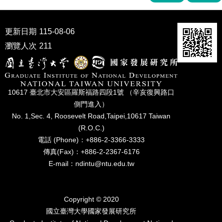
家
發
展
更新日期
115-08-06
研
究
瀏覽人次
211
期
刊
口
10617 臺北市⼤安區羅斯福路四段1號 （辛亥復興路⼝
試
側⾨進入）
專
區
No. 1,Sec. 4, Roosevelt Road,Taipei,10617 Taiwan
(R.O.C.)
所
電話 (Phone)：+886-2-3366-3333
學
傳真(Fax)：+886-2-2367-6176
會
E-mail：ndintu@ntu.edu.tw
Copyright © 2020
國立臺灣⼤學國家發展研究所