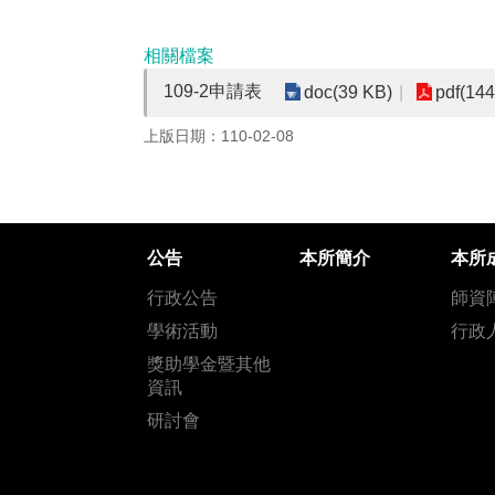
相關檔案
109-2申請表
doc(39 KB)
pdf(144
上版日期：110-02-08
公告
本所簡介
本所
行政公告
師資
學術活動
行政
獎助學金暨其他
資訊
研討會