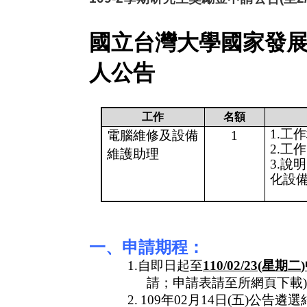
國立台灣大學國家發
人公告
工作
名額
1.
工作
電腦維修及設備
1
2.
工作
維護助理
3.
說明
化設
一、申請期程：
1.
自即日起至
110/02/23(
星期二
)
請；申請表請至所網頁下載
)
2.
109
年
02
月
14
日
(
五
)
公告遴選