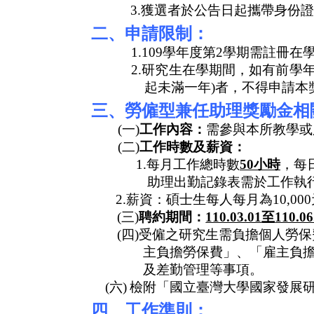
3.
獲選者於公告日起攜帶身份證
二、申請限制：
1.109
學年度第
2
學期需註冊在
2.
研究生在學期間，如有前學
起未滿一年
)
者，不得申請本
三、勞僱型兼任助理獎勵金相
(
一
)
工作內容：
需參與本所教學或
(
二
)
工作時數及薪資：
1.
每月工作總時數
50
小時
，每
助理出勤記錄表需於工作執
2.
薪資：碩士生每人每月為
10,000
(
三
)
聘約期間：
110.03.01
至
110.06
(
四
)
受僱之研究生需負擔個人勞保
主負擔勞保費」、「雇主負
及差勤管理等事項。
(
六
)
檢附「國立臺灣大學國家發展
四、工作準則：