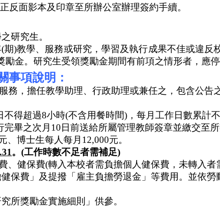
正反面影本及印章至所辦公室辦理簽約手續。
學之研究生。
年
(
期
)
教學、服務或研究，學習及執行成果不佳或違反
獎勵金。研究生受領獎勵金期間有前項之情形者，應停
關事項說明：
服務，擔任教學助理、行政助理或兼任之，包含公告
日不得超過
8
小時
(
不含用餐時間
)
，每月工作日數累計
行完畢之次月
10
日前送給所屬管理教師簽章並繳交至所
元、博士生每人每月
12,000
元。
.31
。
(
工作時數不足者需補足
)
費、健保費
(
轉入本校者需負擔個人健保費，未轉入者
擔健保費」及提撥「雇主負擔勞退金」等費用。
並依
勞
研究所獎勵金實施細則」供參。