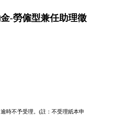
勵金
-
勞僱型兼任助理徵
，逾時不予受理。
(
註：不受理紙本申