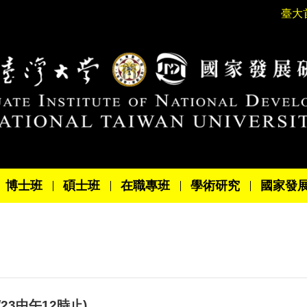
臺大
博士班
碩士班
在職專班
學術研究
國家發
23中午12時止)