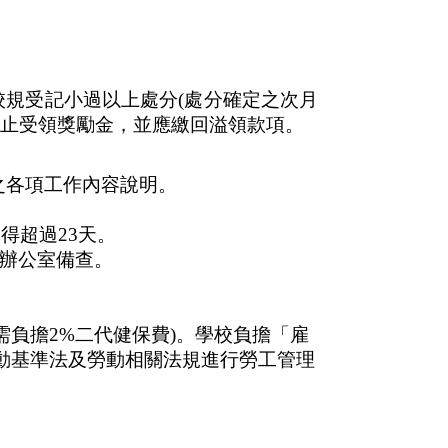
校規受記小過以上處分
(
處分確定之次月
止受領獎勵金，並應繳回溢領款項。
之各項工作內容說明。
不得超過
23
天。
辦公室備查。
需負擔
2%
二代健保費
)
。學校負擔「雇
動基準法及勞動相關法規進行勞工管理