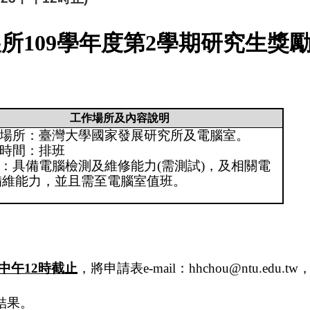
展所
109
學年度第
2
學期
研究生獎
工作場所及內容說明
場所：臺灣大學國家發展研究所及電腦室。
時間：排班
：具備電腦檢測及維修能力
(
需測試
)
，及相關電
備維能力，並且需至電腦室值班。
中午
12
時截止
，將申請表
e-mail
：
hhchou@ntu.edu.tw
結果。