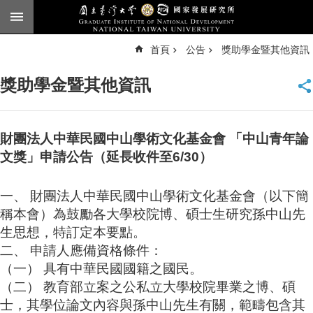
跳到主要內容區塊
進
首頁
公告
獎助學金暨其他資訊
階
搜
尋
獎助學金暨其他資訊
臺
大
首
頁
財團法人中華民國中山學術文化基金會 「中山青年論
English
文獎」申請公告（延長收件至6/30）
公
一、 財團法人中華民國中山學術文化基金會（以下簡
告
稱本會）為鼓勵各大學校院博、碩士生研究孫中山先
本
生思想，特訂定本要點。
所
二、 申請人應備資格條件：
簡
介
（一） 具有中華民國國籍之國民。
（二） 教育部立案之公私立大學校院畢業之博、碩
本
士，其學位論文內容與孫中山先生有關，範疇包含其
所