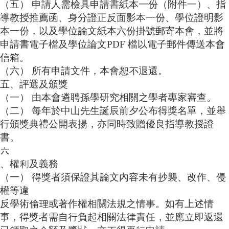
（五） 申請人需檢具申請書紙本一份（附件一）、指
家
發
導教授推薦函、身分證正反面影本一份、學位證明影
展
本一份，以及學位論文紙本六份掛號郵寄本會，並將
研
申請書電子檔及學位論文
PDF
檔以電子郵件傳送本會
究
信箱。
期
刊
（六） 所有申請文件，本會恕不退還。
五、評選及頒獎
口
（一） 由本會遴聘孫學研究相關之學者專家審查。
試
專
（二） 每年於中山先生誕辰前夕公布得獎名單，並舉
區
行頒獎典禮公開表揚，亦同時致贈優良指導教授證
書。
所
六
學
會
、權利及義務
（一） 得獎者須保證其論文內容未有抄襲、改作、侵
權等違
反學術倫理或著作權相關法規之情事。如有上述情
事，得獎者需自行負起相關法律責任，並應立即返還