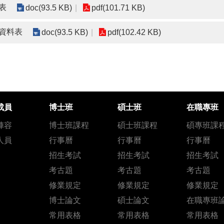
表
doc(93.5 KB)
pdf(101.71 KB)
請資料表
doc(93.5 KB)
pdf(102.42 KB)
成員
博士班
碩士班
在職專班
陣容
博士班課程
碩士班課程
碩專班課
人員
行事曆
行事曆
行事曆
招生考試
招生考試
招生考試
考古題
考古題
考古題
修業規定
修業規定
修業規定
博士論文
碩士論文
在職專班
常用表格
常用表格
常用表格