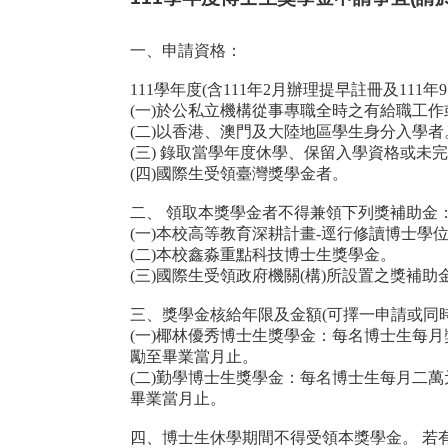
一、申請資格：
111
學年度
(
含
111
年
2
月辦理提早註冊及
111
年
9
(
一
)
於公私立機構從事專職全時之有給職工作
(
二
)
以香港、澳門及大陸地區學生身分入學者
(
三
)
錄取當學年度休學、保留入學資格或未完
(
四
)
國際生受領臺灣獎學金者。
二、 領取本獎學金者不得兼領下列獎補助金
(
一
)
本校高等教育深耕計畫
-
逕行修讀博士學
(
二
)
本校鑫淼重點科技博士生獎學金。
(
三
)
國際生受領政府機關
(
構
)
所設置之獎補助
三、獎學金核給年限及金額
(
可擇一申請或同
(
一
)
椰林優秀博士生獎學金：每名博士生每月
勵至畢業當月止。
(
二
)
勤學博士生獎學金：每名博士生每月二萬
畢業當月止。
四、博士生休學期間不得受領本獎學金。 若