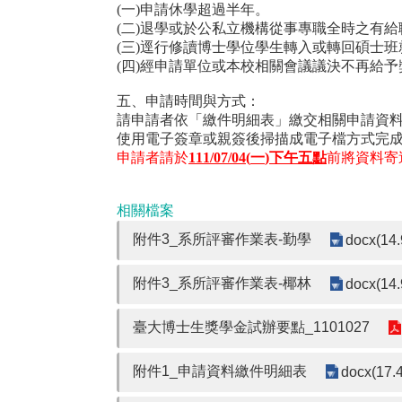
(
一
)
申請休學超過半年。
(
二
)
退學或於公私立機構從事專職全時之有給
(
三
)
逕行修讀博士學位學生轉入或轉回碩士班
(
四
)
經申請單位或本校相關會議議決不再給予
五、申請時間與方式：
請申請者依「繳件明細表」繳交相關申請資
使用電子簽章或親簽後掃描成電子檔方式完
申請者請於
111/07/04(
一
)
下午五點
前將資料寄送至
相關檔案
附件3_系所評審作業表-勤學
docx(14.
附件3_系所評審作業表-椰林
docx(14.
臺大博士生獎學金試辦要點_1101027
附件1_申請資料繳件明細表
docx(17.