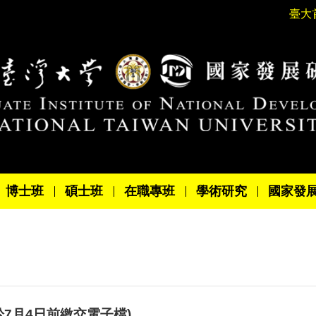
臺大
博士班
碩士班
在職專班
學術研究
國家發
於7月4日前繳交電子檔)