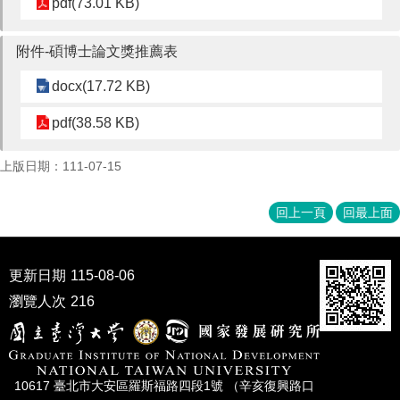
pdf(73.01 KB)
家
發
展
附件-碩博士論文獎推薦表
研
究
docx(17.72 KB)
期
刊
pdf(38.58 KB)
口
上版日期：111-07-15
試
專
區
回上一頁
回最上面
所
學
更新日期
115-08-06
會
瀏覽人次
216
10617 臺北市⼤安區羅斯福路四段1號 （辛亥復興路⼝