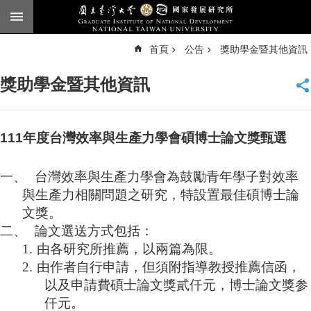
跳到主要內容區塊
進
首頁
公告
獎助學金暨其他資訊
階
搜
尋
獎助學金暨其他資訊
臺
大
首
頁
111年度台灣效率與生產力學會碩博士論文獎甄選
English
一、
台灣效率與生產力學會為鼓勵青年學子對效率
公
與生產力相關問題之研究，特設置最佳碩博士論
告
文獎。
本
二、
論文選送方式包括：
所
1.
由各研究所推薦，以兩篇為限。
簡
介
2.
由作者自行申請，但須附指導教授推薦信函，
以及申請費碩士論文獎貳仟元，博士論文獎参
本
仟元。
所