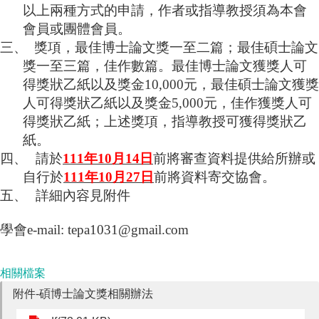
以上兩種方式的申請，作者或指導教授須為本會
成
員
會員或團體會員。
三、
獎項，最佳博士論文獎一至二篇；最佳碩士論文
博
獎一至三篇，佳作數篇。最佳博士論文獲獎人可
士
班
得獎狀乙紙以及獎金10,000元，最佳碩士論文獲獎
人可得獎狀乙紙以及獎金5,000元，佳作獲獎人可
碩
得獎狀乙紙；上述獎項，指導教授可獲得獎狀乙
士
紙。
班
四、
請於
111
年
10
月
14
日
前將審查資料提供給所辦或
在
自行於
111
年
10
月
27
日
前將資料寄交協會。
職
五、
詳細內容見附件
專
班
學會
e-mail: tepa1031@gmail.com
學
術
研
相關檔案
究
附件-碩博士論文獎相關辦法
國