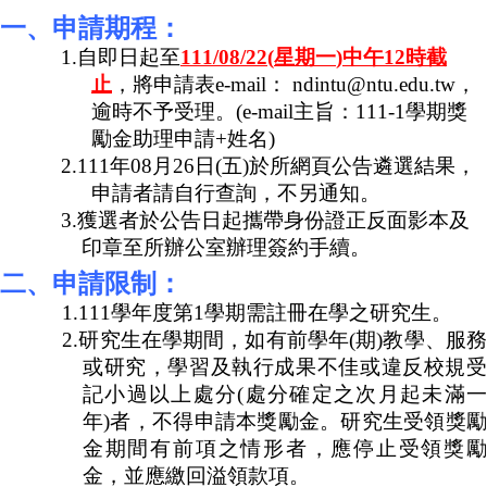
家
一、申請期程：
發
展
1.
自即日起至
111/08/22(
星期一
)
中午
12
時截
研
止
，將申請表
e-mail
：
ndintu@ntu.edu.tw
，
究
逾時不予受理。
(
e-mail
主旨：
111-1
學期獎
期
勵金助理申請
+
姓名
)
刊
2.111
年
08
月
26
日
(
五
)
於所網頁公告遴選結果，
口
申請者請自行查詢，不另通知。
試
3.
獲選者於公告日起攜帶身份證正反面影本及
專
印章至所辦公室辦理簽約手續。
區
二、申請限制：
所
1.111
學年度第
1
學期需註冊在學之研究生。
學
2.
研究生在學期間，如有前學年
(
期
)
教學、服
會
或研究，學習及執行成果不佳或違反校規受
記小過以上處分
(
處分確定之次月起未滿
年
)
者，不得申請本獎勵金。研究生受領獎
金期間有前項之情形者，應停止受領獎勵
金，並應繳回溢領款項。