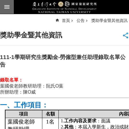
跳到主要內容區塊
進
首頁
公告
獎助學金暨其他資訊
階
搜
尋
獎助學金暨其他資訊
臺
大
首
頁
111-1學期研究生獎勵金-勞僱型兼任助理錄取名單公
English
告
公
錄取名單：
告
葉國俊老師教研助理：阮氏O葉
本
所辦助理：陳O威
所
一、工作項目：
簡
介
項目
名額
內容
1.
工作內容及要求
：面議
本
葉國俊老師
1
名
2.
其他
：本屆入學新生，政治或財
所