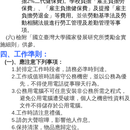
擔
2%
二代健保費
)
。學校負擔「雇主負擔勞
保費」、「雇主負擔健保費」及提撥「雇主
負擔勞退金」等費用。
並依
勞動基準法及勞
動相關法規進行勞工管理及差勤管理等事
項。
(
六
)
檢附「國立臺灣大學國家發展研究所獎勵金實
施細則」供參。
四、工作準則：
(
一
)
、應注意下列事項：
1.
於排定工作時段者，請務必準時到達。
2.
工作或值班時請嚴守公務機密，並以公務為優
先，不得使用電話從事聊天行為。
3.
公務用電腦不可任意安裝非公務所需之程式，
避免公用電腦遭受破壞，個人之機密性資料及
文件不得儲存於公用電腦。
4.
工作時請注意禮儀。
5.
請勿大聲喧嘩，影響他人作息。
6.
保持清潔，物品應歸定位。