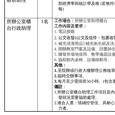
教研助理
部經濟學與統計學及格
(
若無符
成
報
)
員
博
工作場合：
所辦公室助理櫃台
所辦公室櫃
1
名
士
工作內容及要求：
台行政助理
班
1.
電話接聽
2.
公文收發
à
公文及信件、包裹收
碩
3.
補充清潔用品補充衛生紙及洗
士
4.
開關教室門窗及設備、回覆師
班
5.
國發所場地借用、教學儀器設
6.
協助館內桌椅、設備移動等。
在
其他：
職
1.
至院辦或行政大樓辦理公務核
專
2.
臨時交辦事項。
班
3.
每月至少需排班
50
小時。
(
包含
學
備註
：
術
1.
所辦公室櫃台助理工作項目及內
研
發狀況需要協助處理。
究
2.
適合人選：情緖控管佳、具耐心
力者。
國