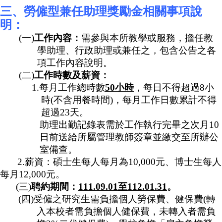
三、勞僱型兼任助理獎勵金相關事項說
明：
(
一
)
工作內容：
需參與本所教學或服務，擔任教
學助理、行政助理或兼任之，包含公告之各
項工作內容說明。
(
二
)
工作時數及薪資：
1.
每月工作總時數
50
小時
，每日不得超過
8
小
時
(
不含用餐時間
)
，每月工作日數累計不得
超過
23
天。
助理出勤記錄表需於工作執行完畢之次月
10
日前送給所屬管理教師簽章並繳交至所辦公
室備查。
2.
薪資：碩士生每人每月為
10,000
元、博士生每人
每月
12,000
元。
(
三
)
聘約期間：
111.09.01
至
112.01.31
。
(
四
)
受僱之研究生需負擔個人勞保費、健保費
(
轉
入本校者需負擔個人健保費，未轉入者需負