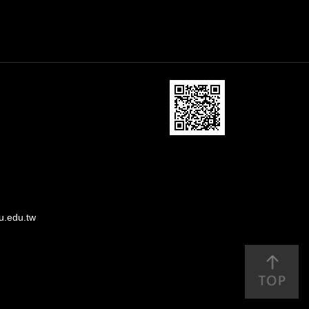
u.edu.tw