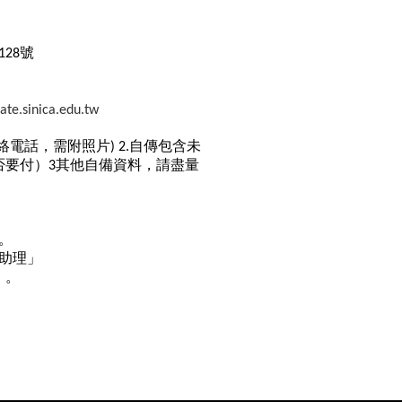
）
號
128
te.sinica.edu.tw
絡電話，需附照片
自傳包含未
) 2.
否要付）
其他自備資料，請盡量
3
。
助理」
）。