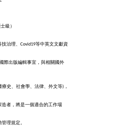
碩士級）
科技治理、
等中英文文獻資
Covid19
國際出版編輯事宜，與相關國外
醫療史、社會學、法律、外文等
，
)
）
深造者，將是一個適合的工作場
勤管理規定。