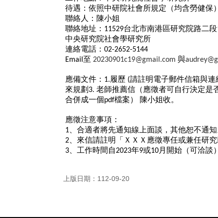
待遇：依照中研院社會所規定（均含勞健保
聯絡人：陳小姐
聯絡地址：
台北市南港區研究院路二段
11529
中央研究院社會學研究所
連絡電話：
02-2652-5144
至
與
Email
20230901c19@gmail.com
audrey@ga
應備文件：
履歷
請註明電子郵件信箱與連
1.
(
來規劃
老師推薦信（應徵者可自行決定是
3.
合併成一個
檔案）
陳小姐收。
pdf
應徵注意事項：
、合適者將先通知線上面談，其他恕不通知
1
、來信請註明「ＸＸＸ應徵專任或兼任研究
2
、工作時間自
年
或
月開始（可洽談
3
2023
9
10
上版日期：112-09-20