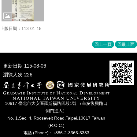
家
發
展
研
究
上版日期：113-01-15
期
刊
回上一頁
回最上面
口
試
專
更新日期
115-08-06
區
瀏覽人次
226
所
學
會
10617 臺北市⼤安區羅斯福路四段1號 （辛亥復興路⼝
側⾨進入）
No. 1,Sec. 4, Roosevelt Road,Taipei,10617 Taiwan
(R.O.C.)
電話 (Phone)：+886-2-3366-3333