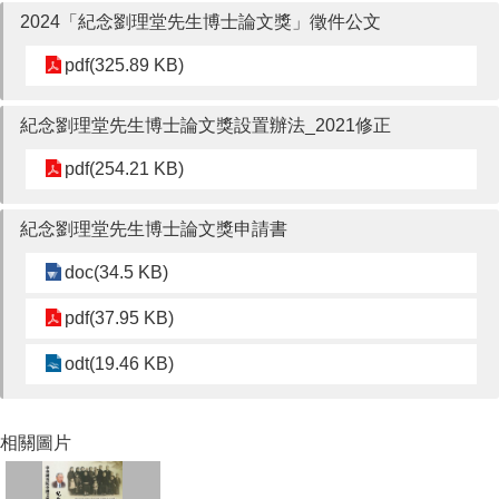
成
2024「紀念劉理堂先生博士論文獎」徵件公文
員
pdf(325.89 KB)
博
士
紀念劉理堂先生博士論文獎設置辦法_2021修正
班
pdf(254.21 KB)
碩
士
班
紀念劉理堂先生博士論文獎申請書
在
doc(34.5 KB)
職
專
pdf(37.95 KB)
班
odt(19.46 KB)
學
術
研
究
相關圖片
國