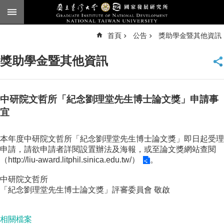
跳到主要內容區塊
進
首頁
公告
獎助學金暨其他資訊
階
搜
尋
獎助學金暨其他資訊
臺
大
首
頁
中研院文哲所「紀念劉理堂先生博士論文獎」申請事
English
宜
公
本年度中研院文哲所「紀念劉理堂先生博士論文獎」即日起受理
告
申請，請欲申請者詳閱設置辦法及海報，或至論文獎網站查閱
本
（
http://liu-award.litphil.sinica.edu.tw/）
。
所
中研院文哲所
簡
「紀念劉理堂先生博士論文獎」評審委員會 敬啟
介
本
相關檔案
所