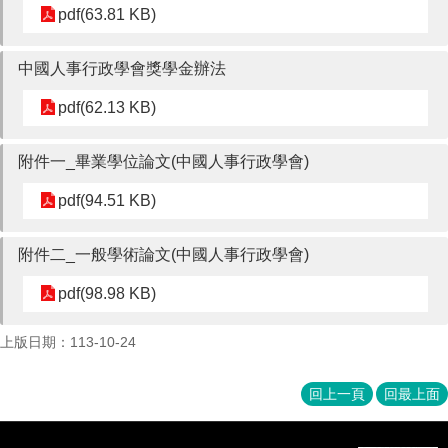
成
pdf(63.81 KB)
員
中國人事行政學會獎學金辦法
博
士
pdf(62.13 KB)
班
碩
附件一_畢業學位論文(中國人事行政學會)
士
班
pdf(94.51 KB)
在
職
附件二_一般學術論文(中國人事行政學會)
專
pdf(98.98 KB)
班
學
上版日期：113-10-24
術
研
回上一頁
回最上面
究
國