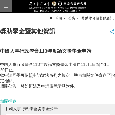
跳到主要內容區塊
進
首頁
公告
獎助學金暨其他資訊
階
搜
尋
獎助學金暨其他資訊
臺
大
首
頁
中國人事行政學會113年度論文獎學金申請
English
中國人事行政學會113年度論文獎學金申請自11月1日起至11月
公
30日止。
告
欲申請同學可依照申請辦法所列之規定，準備相關文件寄送至指
定地點。
本
相關公告、發給辦法及申請表等請見附件。
所
簡
介
相關檔案
本
中國人事行政學會獎學金公告
所