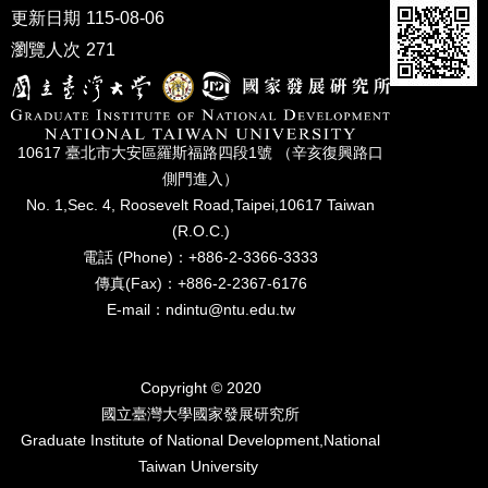
家
更新日期
115-08-06
發
瀏覽人次
271
展
研
究
期
刊
10617 臺北市⼤安區羅斯福路四段1號 （辛亥復興路⼝
側⾨進入）
口
No. 1,Sec. 4, Roosevelt Road,Taipei,10617 Taiwan
試
(R.O.C.)
專
區
電話 (Phone)：+886-2-3366-3333
傳真(Fax)：+886-2-2367-6176
所
E-mail：ndintu@ntu.edu.tw
學
會
Copyright © 2020
國立臺灣⼤學國家發展研究所
Graduate Institute of National Development,National
Taiwan University