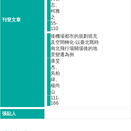
職
志、
專
柯雅
班
之
55-
110
後機場都市的規劃填充
學
及空間轉化-以臺北戰時
術
南北飛行場關場後的地
研
景變遷為例
究
康旻
杰、
吳柏
國
緯、
家
楊尚
發
山
展
111-
166
研
究
期
刊