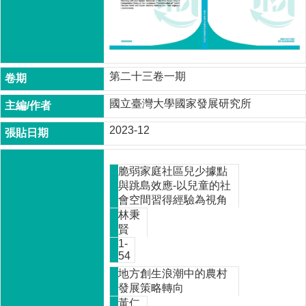
本
所
第二十三卷一期
成
員
國立臺灣大學國家發展研究所
2023-12
博
士
脆弱家庭社區兒少據點
班
與跳島效應-以兒童的社
會空間習得經驗為視角
林秉
碩
賢
士
1-
班
54
地方創生浪潮中的農村
發展策略轉向
在
黃仁