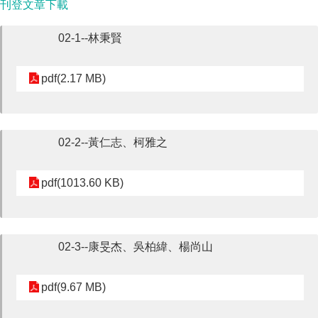
刊登文章下載
口
02-1--林秉賢
試
專
區
pdf(2.17 MB)
所
學
02-2--黃仁志、柯雅之
會
pdf(1013.60 KB)
02-3--康旻杰、吳柏緯、楊尚山
pdf(9.67 MB)