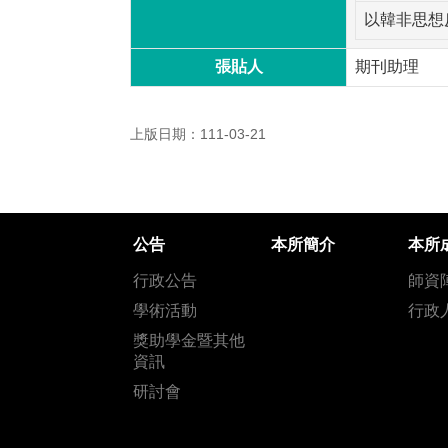
以韓非思想
張貼人
期刊助理
上版日期：111-03-21
公告
本所簡介
本所
行政公告
師資
學術活動
行政
獎助學金暨其他
資訊
研討會