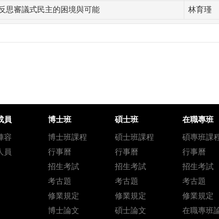
反思審議式民主的困境與可能
林育瑾
成員
博士班
碩士班
在職專班
陣容
博士班課程
碩士班課程
碩專班課
人員
行事曆
行事曆
行事曆
招生考試
招生考試
招生考試
考古題
考古題
考古題
修業規定
修業規定
修業規定
博士論文
碩士論文
在職專班