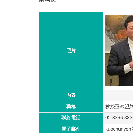
照片
內容
職稱
教授暨歐盟
聯絡電話
02-3366-333
電子郵件
kuochunyeh@