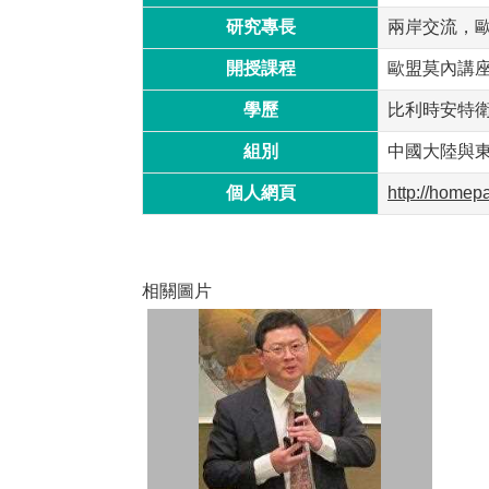
研究專長
兩岸交流，
開授課程
歐盟莫內講座
學歷
比利時安特
組別
中國大陸與
個人網頁
http://homep
相關圖片