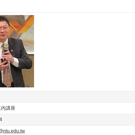
莫內講座
4
ntu.edu.tw