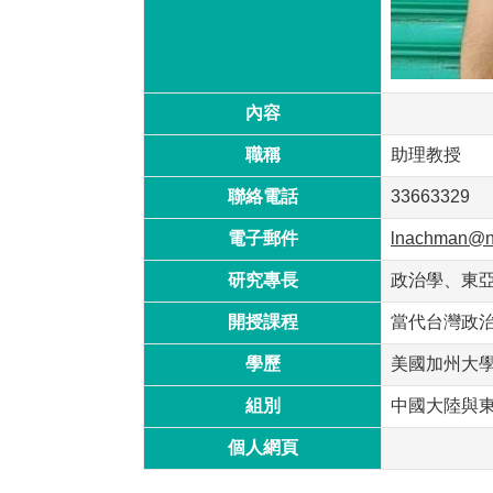
內容
職稱
助理教授
聯絡電話
33663329
電子郵件
lnachman@nt
研究專長
政治學、東
開授課程
當代台灣政治
學歷
美國加州大
組別
中國大陸與
個人網頁