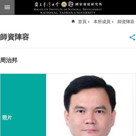
跳到主要內容區塊
進
首頁
本所成員
師資陣容
階
搜
尋
師資陣容
臺
大
首
頁
周治邦
English
公
告
本
所
簡
介
本
所