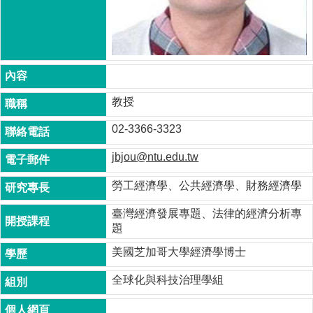
成
員
博
士
班
教授
碩
士
02-3366-3323
班
jbjou@ntu.edu.tw
在
職
勞工經濟學、公共經濟學、財務經濟學
專
班
臺灣經濟發展專題、法律的經濟分析專
題
學
術
美國芝加哥大學經濟學博士
研
究
全球化與科技治理學組
國