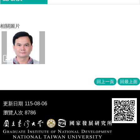
家
發
展
研
相關圖片
究
期
刊
口
試
專
區
回上一頁
回最上面
所
學
會
更新日期
115-08-06
瀏覽人次
8786