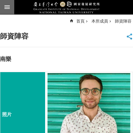
跳到主要內容區塊
進
首頁
本所成員
師資陣容
階
搜
尋
師資陣容
臺
大
首
頁
南樂
English
公
告
本
所
簡
介
本
所