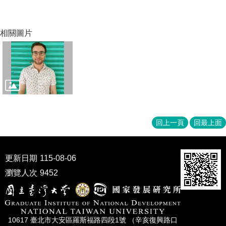
家
發
展
相關圖片
研
究
期
刊
口
試
專
區
回上一頁
回最上面
所
學
更新日期
115-08-06
會
瀏覽人次
9452
10617 臺北市⼤安區羅斯福路四段1號 （辛亥復興路⼝