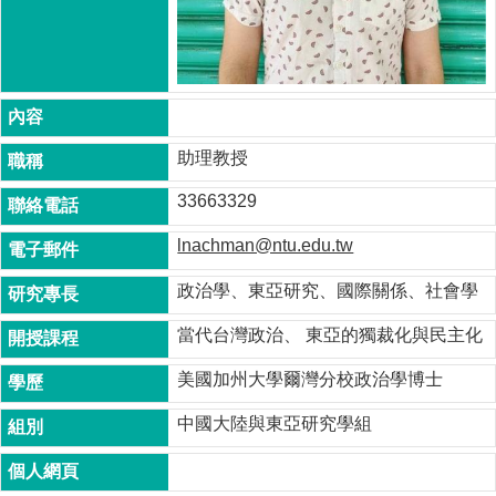
成
員
博
士
班
助理教授
碩
士
33663329
班
lnachman@ntu.edu.tw
在
職
政治學、東亞研究、國際關係、社會學
專
班
當代台灣政治、 東亞的獨裁化與民主化
學
美國加州大學爾灣分校政治學博士
術
研
中國大陸與東亞研究學組
究
國