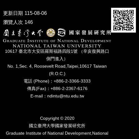
成
員
更新日期
115-08-06
瀏覽人次
146
博
士
班
碩
10617 臺北市⼤安區羅斯福路四段1號 （辛亥復興路⼝
士
側⾨進入）
班
No. 1,Sec. 4, Roosevelt Road,Taipei,10617 Taiwan
在
(R.O.C.)
職
電話 (Phone)：+886-2-3366-3333
專
傳真(Fax)：+886-2-2367-6176
班
E-mail：ndintu@ntu.edu.tw
學
術
研
Copyright © 2020
究
國立臺灣⼤學國家發展研究所
Graduate Institute of National Development,National
國