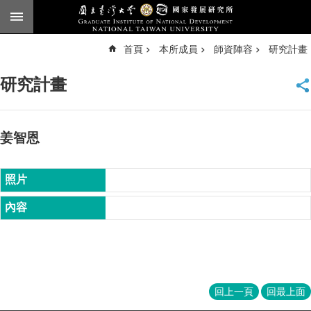
跳到主要內容區塊
進
首頁
本所成員
師資陣容
研究計畫
階
搜
尋
研究計畫
臺
大
首
頁
姜智恩
English
公
告
本
所
簡
介
本
回上一頁
回最上面
所